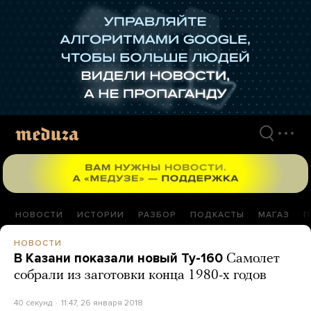
Перейти
к
материалам
НОВОСТИ
ИСТОРИИ
РАЗБОР
ПОДКАСТЫ
МАГАЗ
П
НОВОСТИ
В Казани показали новый Ту-160
Самолет
собрали из заготовки конца 1980-х годов
40 секунд
11:47, 26 января 2018