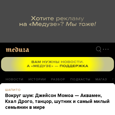
Перейти
к
материалам
НОВОСТИ
ИСТОРИИ
РАЗБОР
ПОДКАСТЫ
МАГАЗ
П
ШАПИТО
Вокруг шум: Джейсон Момоа — Аквамен,
Кхал Дрого, танцор, шутник и самый милый
семьянин в мире