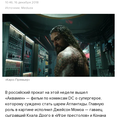
10:46, 16 декабря 2018
Источник:
Meduza
«Каро-Премьер»
В российский прокат на этой неделе вышел
«Аквамен» — фильм по комиксам DC о супергерое,
которому суждено стать царем Атлантиды. Главную
роль в картине исполнил Джейсон Момоа — гаваец,
сыгравший Кхала Дрого в «Игре престолов» и Конана