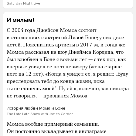
Saturday Night Live
И милым!
С 2004 года Джейсон Момоа состоит
в отношениях с актрисой Лизой Боне; у них двое
детей. Поженились артисты в 2017-м, и тогда же
Момоа рассказал на шоу Джеймса Кордена, что
был влюблен в Боне с восьми лет — с тех пор, как
впервые увидел ее по телевизору (жена старше
него на 12 лет). «Когда я увидел ее, я решил: „Буду
преследовать тебя до конца жизни, пока
ты не станешь моей“. Ну ей я, конечно, так никогда
не говорил», — признался Момоа.
История любви Мома и Боне
The Late Late Show with James Corden
Момоа вообще примерный семьянин.
Он постоянно выкладывает в инстаграме