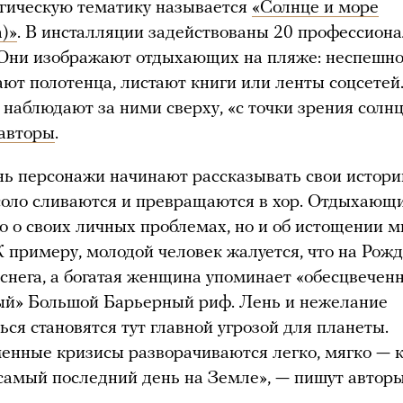
огическую тематику называется
«Солнце и море
)»
. В инсталляции задействованы 20 профессион
 Они изображают отдыхающих на пляже: неспешн
ают полотенца, листают книги или ленты соцсетей
наблюдают за ними сверху, «с точки зрения солнц
 авторы
.
нь персонажи начинают рассказывать свои истори
 соло сливаются и превращаются в хор. Отдыхающ
ко о своих личных проблемах, но и об истощении 
К примеру, молодой человек жалуется, что на Рож
 снега, а богатая женщина упоминает «обесцвечен
ый» Большой Барьерный риф. Лень и нежелание
ся становятся тут главной угрозой для планеты.
енные кризисы разворачиваются легко, мягко — к
 самый последний день на Земле», — пишут авторы