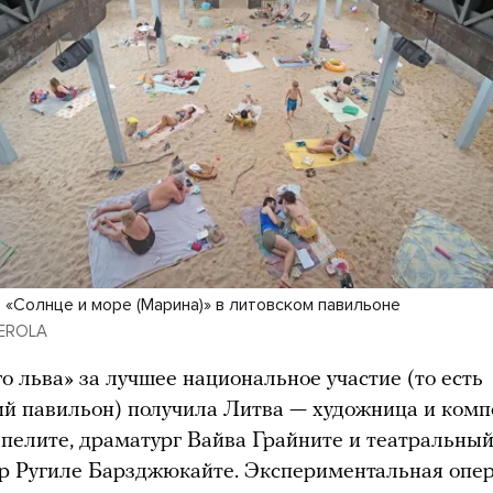
 «Солнце и море (Марина)» в литовском павильоне
EROLA
о льва» за лучшее национальное участие (то есть
ий павильон) получила Литва — художница и комп
пелите, драматург Вайва Грайните и театральны
р Ругиле Барзджюкайте. Экспериментальная опе