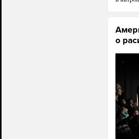
Амер
о рас