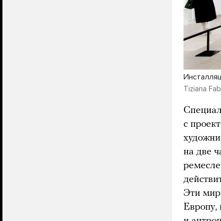
Инсталляц
Tiziana Fab
Специал
с проек
художни
на две 
ремесле
действи
Эти мир
Европу,
и антро