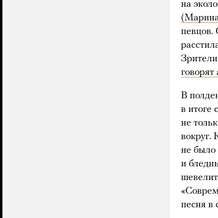
на экол
(Марина
певцов.
расстил
Зрители 
говорят
В полде
в итоге
не толь
вокруг. 
не было
и бледн
шевелить
«Соврем
песня в