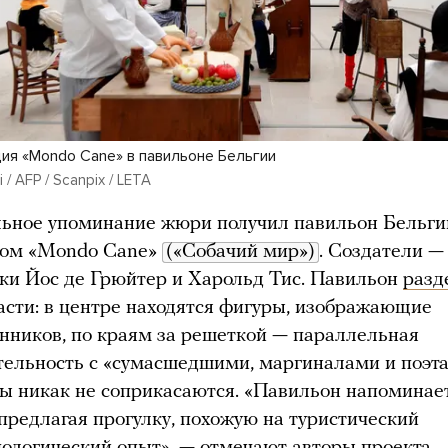
ия «Mondo Cane» в павильоне Бельгии
i / AFP / Scanpix / LETA
ьное упоминание жюри получил павильон Бельги
том «Mondo Cane»
(«Собачий мир»)
. Создатели —
ки Йос де Грюйтер и Харольд Тис. Павильон
разд
части: в центре находятся фигуры, изображающие
нников, по краям за решеткой — параллельная
тельность с «сумасшедшими, маргиналами и поэта
ы никак не соприкасаются. «Павильон напоминае
 предлагая прогулку, похожую на туристический
пологический опыт», —
отмечают
авторы проекта.