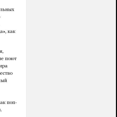
альных
о
.
а», как
и,
ие поют
мира
дество
ный
ак поп-
.