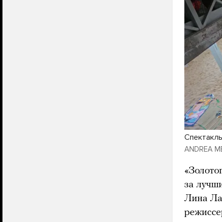
Спектакль
ANDREA M
«Золотог
за лучш
Лина Ла
режиссе