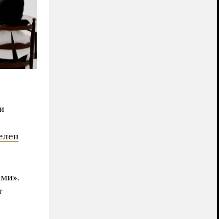
и
елен
ми».
т