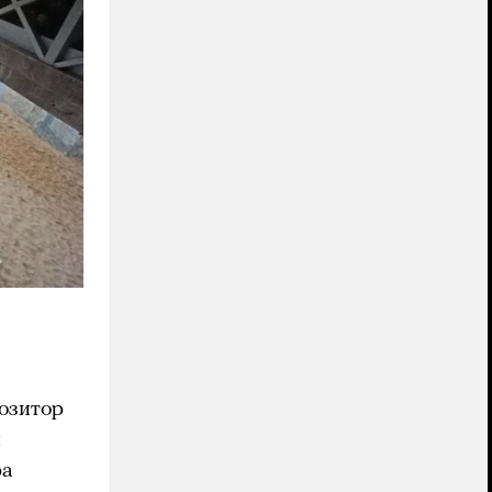
озитор
й
ра