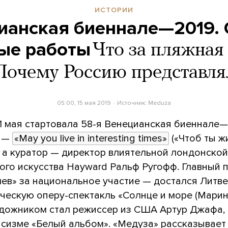
ИСТОРИИ
ианская биеннале—2019.
ые работы
Что за пляжная
Почему Россию представл
05:00, 15 мая 2019
Источник:
Meduza
1 мая стартовала 58-я Венецианская биеннале—
а —
«May you live in interesting times»
(«Чтоб ты ж
, а куратор — директор влиятельной лондонской
ого искусства Hayward Ральф Ругофф. Главный 
лев» за национальное участие — достался Литве
ческую оперу-спектакль «Солнце и море (Марина
дожником стал режиссер из США Артур Джафа,
асизме «Белый альбом».
«Медуза» рассказывает