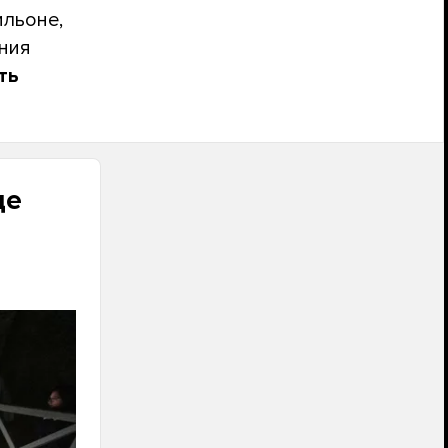
ильоне,
ния
ть
це