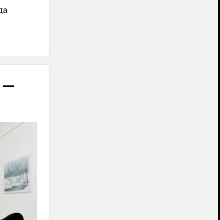
да
 —