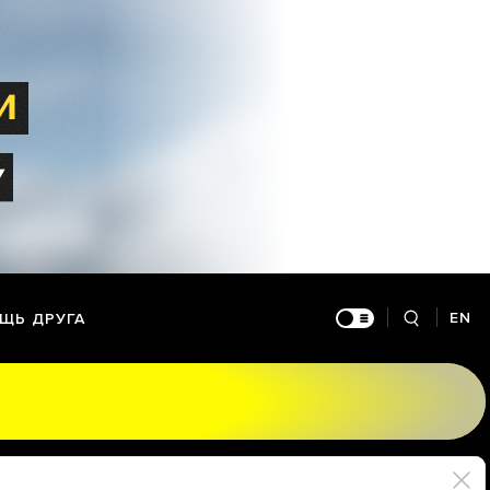
EN
ЩЬ ДРУГА