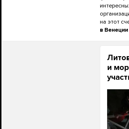
интересных
организац
на этот сч
в Венеции
Литов
и мор
участ