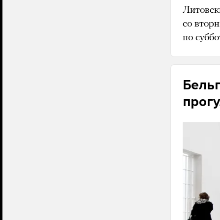
Литовски
со втор
по субб
Бельг
прогу