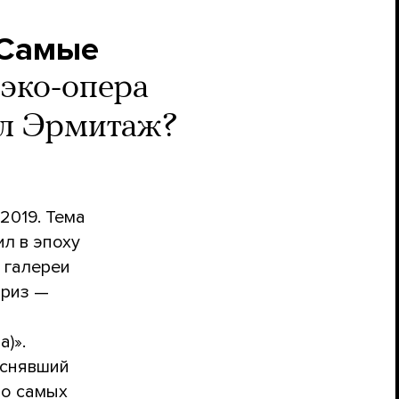
 Самые
 эко-опера
ял Эрмитаж?
2019. Тема
ил в эпоху
 галереи
приз —
)».
 снявший
 о самых