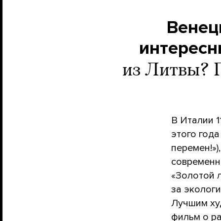
Венец
интересн
из Литвы? 
В Италии 1
этого год
перемен!»)
современн
«Золотой 
за экологи
Лучшим ху
фильм о р