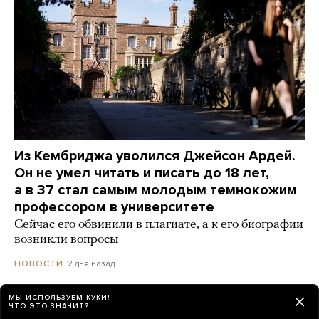
Из Кембриджа уволился Джейсон Ардей.
Он не умел читать и писать до 18 лет,
а в 37 стал самым молодым темнокожим
профессором в университете
Сейчас его обвинили в плагиате, а к его биографии
возникли вопросы
2 дня назад
НОВОСТИ
МЫ ИСПОЛЬЗУЕМ КУКИ!
Зеленский: США будут каждый месяц
ЧТО ЭТО ЗНАЧИТ?