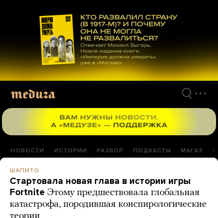
Перейти
к
материалам
НОВОСТИ
ИСТОРИИ
РАЗБОР
ПОДКАСТЫ
МАГАЗ
П
ШАПИТО
Стартовала новая глава в истории игры
Fortnite
Этому предшествовала глобальная
катастрофа, породившая конспирологические
теории