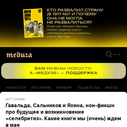
Перейти
к
материалам
НОВОСТИ
ИСТОРИИ
РАЗБОР
ПОДКАСТЫ
МАГАЗ
П
ИСТОРИИ
Гавальда, Сальников и Яхина, нон-фикшн
про будущее и возникновение
«селебритиз». Какие книги мы (очень) ждем
в мае