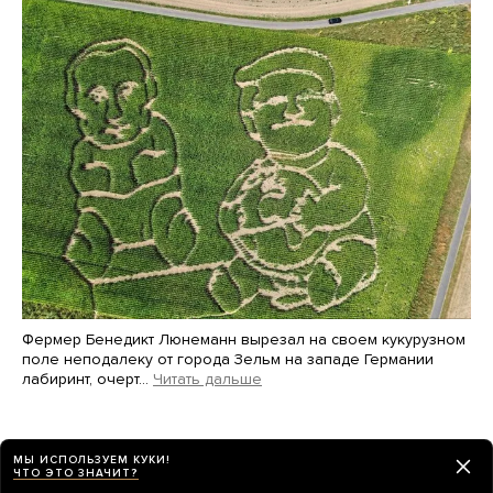
Фермер Бенедикт Люнеманн вырезал на своем кукурузном
поле неподалеку от города Зельм на западе Германии
лабиринт, очерт…
Читать дальше
Martin Meissner / AP / Scanpix / LETA
МЫ ИСПОЛЬЗУЕМ КУКИ!
Бывшего московского муниципального
ЧТО ЭТО ЗНАЧИТ?
депутата Кетеван Хараидзе приговорили