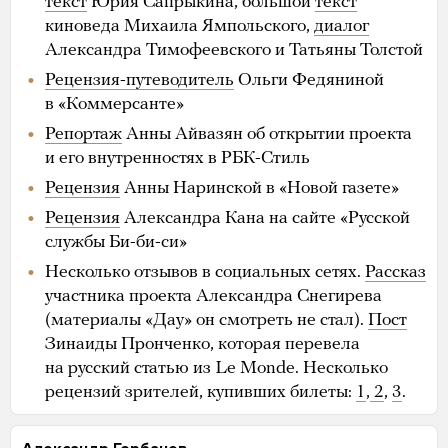
текст
Юрия Сапрыкина, большой
текст
киноведа Михаила Ямпольского,
диалог
Александра Тимофеевского и Татьяны Толстой
Рецензия-путеводитель
Ольги Федяниной
в «Коммерсанте»
Репортаж
Анны Айвазян об открытии проекта
и его внутренностях в РБК-Стиль
Рецензия
Анны Наринской в «Новой газете»
Рецензия
Александра Кана на сайте «Русской
службы Би-би-си»
Несколько отзывов в социальных сетях.
Рассказ
участника проекта Александра Снегирева
(материалы «Дау» он смотреть не стал).
Пост
Зинаиды Пронченко, которая перевела
на русский статью из Le Monde. Несколько
рецензий зрителей, купивших билеты:
1
,
2
,
3
.