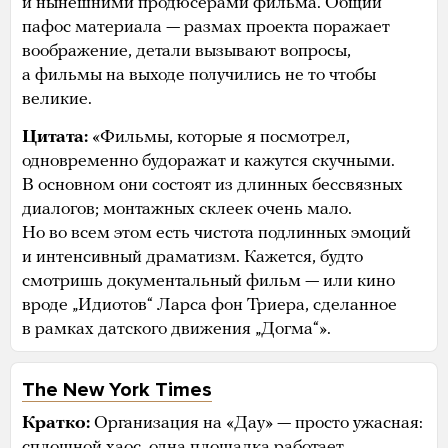
и нынешними продюсерами фильма. Общий
пафос материала — размах проекта поражает
воображение, детали вызывают вопросы,
а фильмы на выходе получились не то чтобы
великие.
Цитата:
«Фильмы, которые я посмотрел,
одновременно будоражат и кажутся скучными.
В основном они состоят из длинных бессвязных
диалогов; монтажных склеек очень мало.
Но во всем этом есть чистота подлинных эмоций
и интенсивный драматизм. Кажется, будто
смотришь документальный фильм — или кино
вроде „Идиотов“ Ларса фон Триера, сделанное
в рамках датского движения „Догма“».
The New York Times
Кратко:
Организация на «Дау» — просто ужасная:
сплошной хаос, одна площадка работает