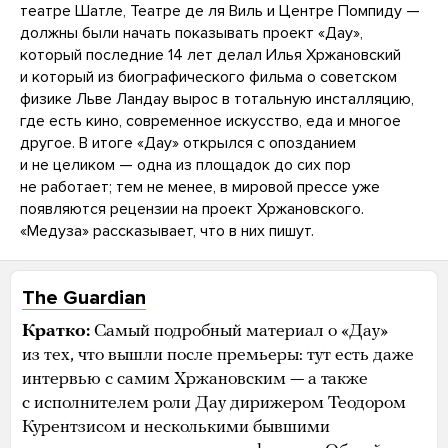
театре Шатле, Театре де ля Виль и Центре Помпиду —
должны были начать показывать проект «Дау»,
который последние 14 лет делал Илья Хржановский
и который из биографического фильма о советском
физике Льве Ландау вырос в тотальную инсталляцию,
где есть кино, современное искусство, еда и многое
другое. В итоге «Дау» открылся с опозданием
и не целиком — одна из площадок до сих пор
не работает; тем не менее, в мировой прессе уже
появляются рецензии на проект Хржановского.
«Медуза» рассказывает, что в них пишут.
The Guardian
Кратко:
Самый подробный материал о «Дау»
из тех, что вышли после премьеры: тут есть даже
интервью с самим Хржановским — а также
с исполнителем роли Дау дирижером Теодором
Курентзисом и несколькими бывшими