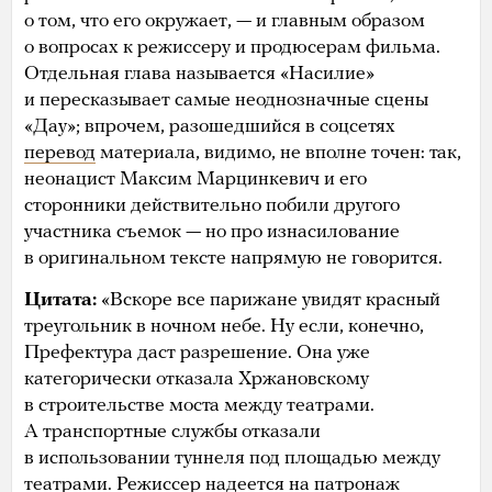
о том, что его окружает, — и главным образом
о вопросах к режиссеру и продюсерам фильма.
Отдельная глава называется «Насилие»
и пересказывает самые неоднозначные сцены
«Дау»; впрочем, разошедшийся в соцсетях
перевод
материала, видимо, не вполне точен: так,
неонацист Максим Марцинкевич и его
сторонники действительно побили другого
участника съемок — но про изнасилование
в оригинальном тексте напрямую не говорится.
Цитата:
«Вскоре все парижане увидят красный
треугольник в ночном небе. Ну если, конечно,
Префектура даст разрешение. Она уже
категорически отказала Хржановскому
в строительстве моста между театрами.
А транспортные службы отказали
в использовании туннеля под площадью между
театрами. Режиссер надеется на патронаж