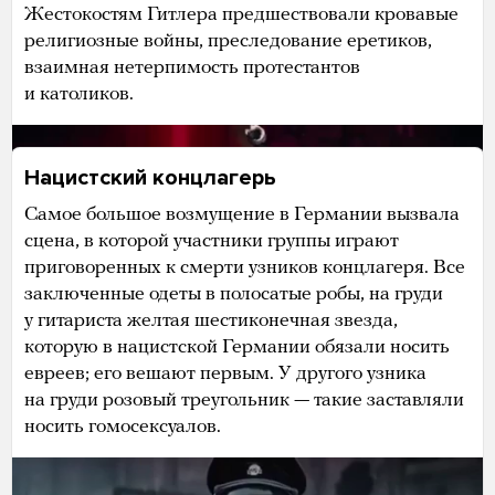
Жестокостям Гитлера предшествовали кровавые
религиозные войны, преследование еретиков,
взаимная нетерпимость протестантов
и католиков.
Нацистский концлагерь
Самое большое возмущение в Германии вызвала
сцена, в которой участники группы играют
приговоренных к смерти узников концлагеря. Все
заключенные одеты в полосатые робы, на груди
у гитариста желтая шестиконечная звезда,
которую в нацистской Германии обязали носить
евреев; его вешают первым. У другого узника
на груди розовый треугольник — такие заставляли
носить гомосексуалов.
В начале сцены Линдеманн поет, глядя в камеру: