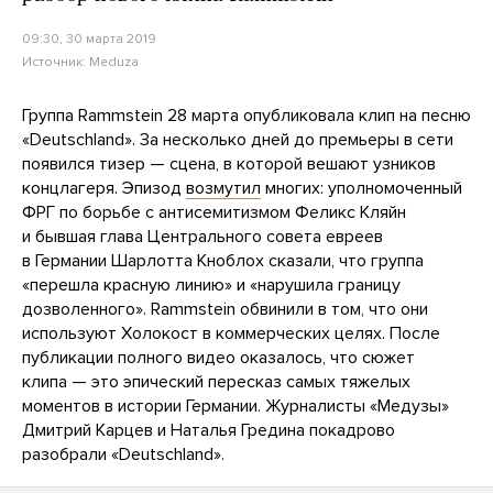
09:30, 30 марта 2019
Источник:
Meduza
Группа Rammstein 28 марта опубликовала клип на песню
«Deutschland». За несколько дней до премьеры в сети
появился тизер — сцена, в которой вешают узников
концлагеря. Эпизод
возмутил
многих: уполномоченный
ФРГ по борьбе с антисемитизмом Феликс Кляйн
и бывшая глава Центрального совета евреев
в Германии Шарлотта Кноблох сказали, что группа
«перешла красную линию» и «нарушила границу
дозволенного». Rammstein обвинили в том, что они
используют Холокост в коммерческих целях. После
публикации полного видео оказалось, что сюжет
клипа — это эпический пересказ самых тяжелых
моментов в истории Германии. Журналисты «Медузы»
Дмитрий Карцев и Наталья Гредина покадрово
разобрали «Deutschland».