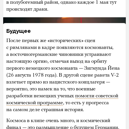
в полубогемный район, однако каждое 1 мая тут
происходят драки.
Будущее
После первых же «исторических» сцен
с римлянами в кадре появляются космонавты,
а восточногерманские чиновники устраивают
настоящую оргию, отмечая выход на орбиту
первого немецкого космонавта — Зигмунда Йена
(26 августа 1978 года). В другой сцене ракета V-2
взлетает прямо из нацистского концлагеря —
вероятно, это намек на то, что военные
разработки немецких ученых
помогли советской
космической программе
, то есть у прогресса
на самом деле страшная история.
Космоса в клипе очень много, и космический
финал — это размышление о будущем Германии,