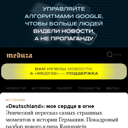
Перейти
к
материалам
НОВОСТИ
ИСТОРИИ
РАЗБОР
ПОДКАСТЫ
МАГАЗ
П
ИСТОРИИ
«Deutschland»: мое сердце в огне
Эпический пересказ самых страшных
моментов в истории Германии. Покадровый
разбор нового клипа Rammstein