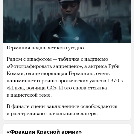
«Deutschland über allen» («Германия превыше
всех») — это отсылка к строке из старого
немецкого гимна «Deutschland über alles»
(«Германия превыше всего»), которая после
войны стала восприниматься как нацистский
слоган. Здесь Rammstein, похоже, поют о том, что
Германия подавляет кого угодно.
Рядом с эшафотом — табличка с надписью
«Фотографировать запрещено», а актриса Руби
Комми, олицетворяющая Германию, очень
напоминает героиню эротических ужасов 1970-х
«
Ильза, волчица СС
». И это снова отсылка
к нацистской теме.
В финале сцены заключенные освобождаются
и расстреливают начальников лагеря.
«Фракция Красной армии»