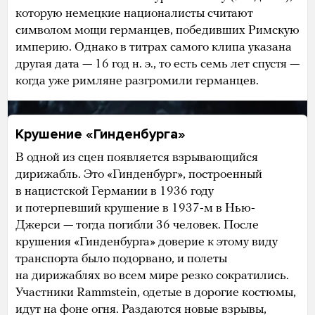
которую немецкие националисты считают
символом мощи германцев, победивших Римскую
империю. Однако в титрах самого клипа указана
другая дата — 16 год н. э., то есть семь лет спустя —
когда уже римляне разгромили германцев.
Крушение «Гинденбурга»
В одной из сцен появляется взрывающийся
дирижабль. Это «Гинденбург», построенный
в нацистской Германии в 1936 году
и потерпевший крушение в 1937-м в Нью-
Джерси — тогда погибли 36 человек. После
крушения «Гинденбурга» доверие к этому виду
транспорта было подорвано, и полеты
на дирижаблях во всем мире резко сократились.
Участники Rammstein, одетые в дорогие костюмы,
идут на фоне огня. Раздаются новые взрывы,