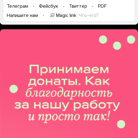
Телеграм
Фейсбук
Твиттер
PDF
Magic link
Что-что?
Напишите нам