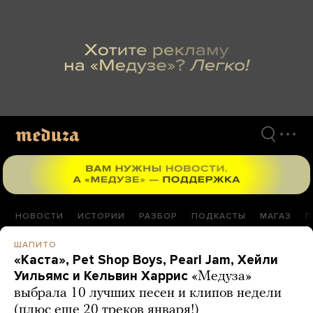
Перейти
к
материалам
НОВОСТИ
ИСТОРИИ
РАЗБОР
ПОДКАСТЫ
МАГАЗ
П
ШАПИТО
«Каста», Pet Shop Boys, Pearl Jam, Хейли
Уильямс и Кельвин Харрис
«Медуза»
выбрала 10 лучших песен и клипов недели
(плюс еще 20 треков января!)