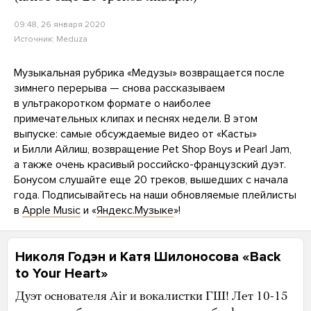
09:48, 26 января 2020
Источник:
Meduza
Музыкальная рубрика «Медузы» возвращается после
зимнего перерыва — снова рассказываем
в ультракоротком формате о наиболее
примечательных клипах и песнях недели. В этом
выпуске: самые обсуждаемые видео от «Касты»
и Билли Айлиш, возвращение Pet Shop Boys и Pearl Jam,
а также очень красивый российско-французский дуэт.
Бонусом слушайте еще 20 треков, вышедших с начала
года. Подписывайтесь на наши обновляемые плейлисты
в
Apple Music
и «
Яндекс.Музыке
»!
Николя Годэн и Катя Шилоносова «Back
to Your Heart»
Дуэт основателя Air и вокалистки ГШ! Лет 10-15