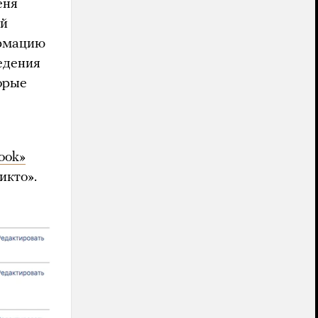
еня
ей
ормацию
едения
орые
ook»
икто».