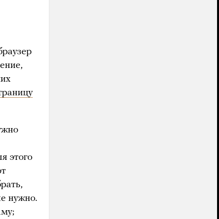
 браузер
ение,
ких
страницу
ужно
я этого
ют
рать,
не нужно.
му;