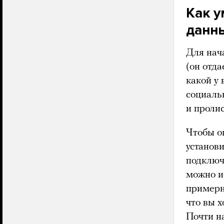
Как 
данны
Для нача
(он отда
какой у 
социаль
и пролис
Чтобы о
установ
подключ
можно и
примерно
что вы х
Почти н