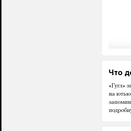
Что д
«Гугл» з
на ютью
запомин
подроб