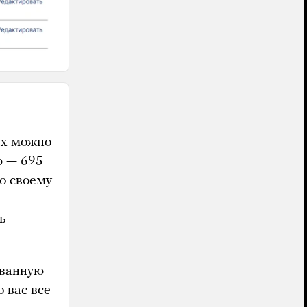
ках можно
ю — 695
по своему
ь
ованную
 вас все