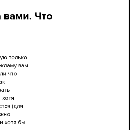
а вами. Что
рую только
екламу вам
или что
ак
вать
 хотя
тся (для
ожно
и хотя бы