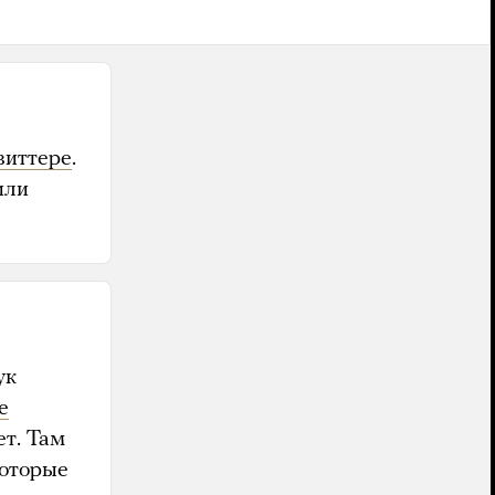
виттере
.
или
ук
е
ет. Там
которые