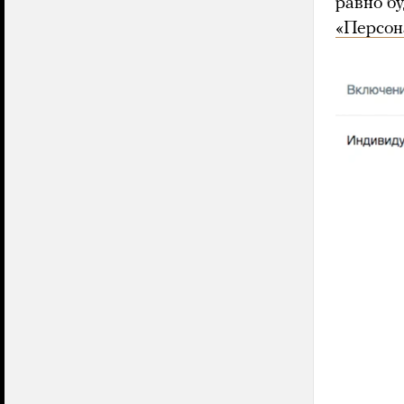
равно бу
«Персон