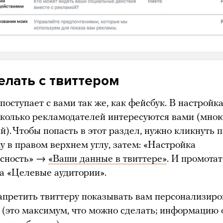
елать с твиттером
поступает с вами так же, как фейсбук. В настрой
 сколько рекламодателей интересуются вами (мно
). Чтобы попасть в этот раздел, нужно кликнуть 
у в правом верхнем углу, затем: «Настройка
асность» →
«Ваши данные в твиттере»
. И промотат
та «Целевые аудитории».
апретить твиттеру показывать вам персонализир
 (это максимум, что можно сделать; информацию о