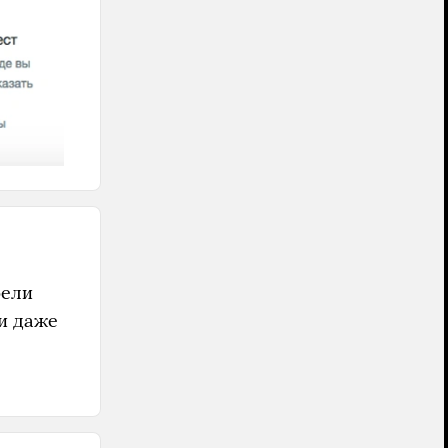
рели
и даже