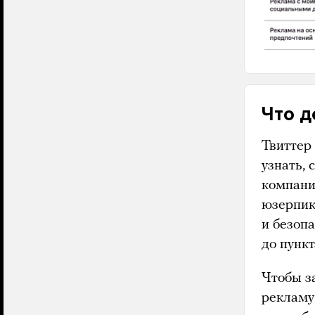
Что д
Твиттер 
узнать,
компаний
юзерпик
и безоп
до пунк
Чтобы з
рекламу