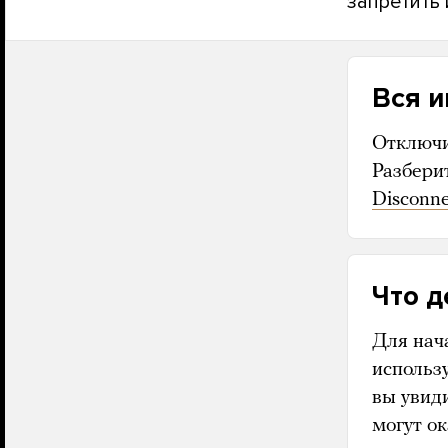
запретить 
Вся и
Отключи
Разбери
Disconne
Что д
Для нач
использ
вы увиди
могут ок