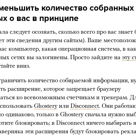
уменьшить количество собранных
х о вас в принципе
ла следует осознать, сколько всего про вас знает
ет эти сведения другим сайтам). Ваше местополож
вас компьютер, какая операционная система, в ка
ных сетях вы залогинены. Просто зайдите на
эту 
тайте вниз.
граничить количество собираемой информации, н
ить расширение, которое запрещает браузеру
аться ко всевозможным счетчикам и трекерам. Дл
спользовать
Ghostery
или
Disconnect
. Они работа
 одинаково, только в Ghostery сначала нужно выб
отите блокировать; в Disconnect ничего выбирать 
аверняка эти расширения будут блокировать рекла