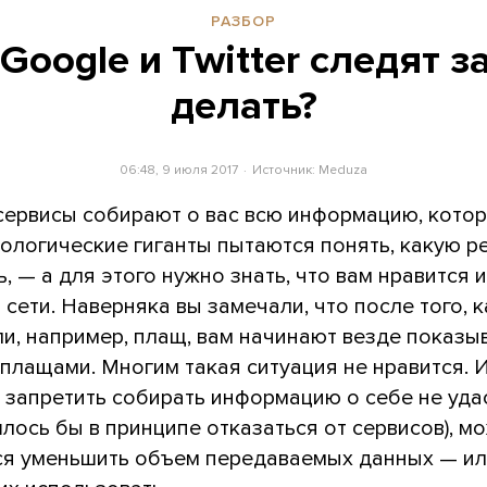
РАЗБОР
Google и Twitter следят з
делать?
06:48, 9 июля 2017
Источник:
Meduza
сервисы собирают о вас всю информацию, кото
нологические гиганты пытаются понять, какую р
, — а для этого нужно знать, что вам нравится 
 сети. Наверняка вы замечали, что после того, к
и, например, плащ, вам начинают везде показы
плащами. Многим такая ситуация не нравится. И
 запретить собирать информацию о себе не удас
лось бы в принципе отказаться от сервисов), м
ся уменьшить объем передаваемых данных — ил