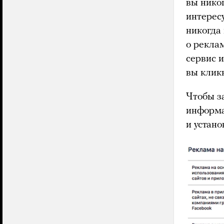
вы никог
интересу
никогда
о рекла
сервис 
вы клик
Чтобы з
информа
и устано