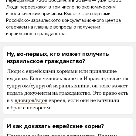
перебрались
7260 россиян, а в 2019-м — уже 15 655.
Люди переезжают в том числе по экономическим
и политическим причинам. Вместе с экспертами
Российско-израильского консультационного центра
отвечаем на главные вопросы о получении
израильского гражданства.
Ну, во-первых, кто может получить
израильское гражданство?
Люди с
еврейскими корнями
или принявшие
иудаизм. Если человек живет в Израиле, является
супругом/супругой израильтянина, он тоже
может
подать документы на гражданство. Это право есть
и у
вдовцов/вдов
евреев, если они не вступили
в брак с неевреем.
И как доказать еврейские корни?