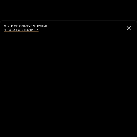
МЫ ИСПОЛЬЗУЕМ КУКИ!
ЧТО ЭТО ЗНАЧИТ?
Навигация
ПРИЛОЖЕНИЕ «МЕДУЗЫ»
Приложение «Медузы» умеет обходить
блокировки и работает в России без VPN.