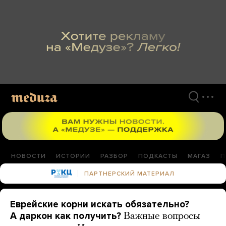
Перейти
к
материалам
НОВОСТИ
ИСТОРИИ
РАЗБОР
ПОДКАСТЫ
МАГАЗ
П
ПАРТНЕРСКИЙ МАТЕРИАЛ
Еврейские корни искать обязательно?
А даркон как получить?
Важные вопросы