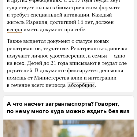
и других учреждениях. С 2017 года теудат зеут
существует только в биометрическом формате
и требует специальной
активации
. Каждый
житель Израиля, достигший 16 лет, должен
всегда
иметь документ при себе.
Также выдается
документ
о статусе новых
репатриантов, теудат оле. Репатрианты-одиночки
получают личное удостоверение, а семьи — одно
на всех. Детей до 21 года вписывают в теудат оле
родителей. В документе фиксируется денежная
помощь от
Министерства алии и интеграции
в течение всего периода
абсорбции
.
А что насчет загранпаспорта? Говорят,
по нему много куда можно ездить без виз