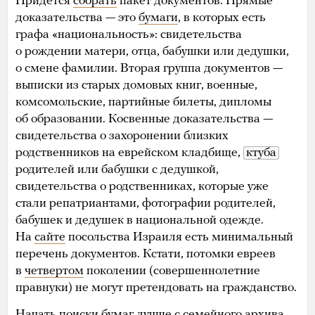
Придется
собрать
пакет документов. Прямые
доказательства — это
бумаги
, в которых есть
графа «национальность»: свидетельства
о рождении матери, отца, бабушки или дедушки,
о смене фамилии. Вторая группа документов —
выписки из старых домовых книг, военные,
комсомольские, партийные билеты, дипломы
об образовании. Косвенные доказательства —
свидетельства о захоронении близких
родственников на еврейском кладбище,
ктуба
родителей или бабушки с дедушкой,
свидетельства о родственниках, которые уже
стали репатриантами, фотографии родителей,
бабушек и дедушек в национальной одежде.
На
сайте
посольства Израиля есть минимальный
перечень документов. Кстати, потомки евреев
в
четвертом
поколении (совершеннолетние
правнуки) не могут претендовать на гражданство.
Начать поиски бумаг лучше с семейного архива,