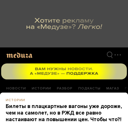
Перейти
к
материалам
НОВОСТИ
ИСТОРИИ
РАЗБОР
ПОДКАСТЫ
МАГАЗ
П
ИСТОРИИ
Билеты в плацкартные вагоны уже дороже,
чем на самолет, но в РЖД все равно
настаивают на повышении цен. Чтобы что?!