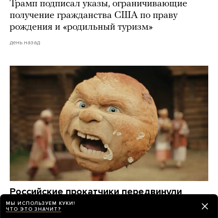
Трамп подписал указы, ограничивающие
получение гражданства США по праву
рождения и «родильный туризм»
день назад
Российские прокатчики передвинули
премьеру нового «Человека-паука»,
МЫ ИСПОЛЬЗУЕМ КУКИ!
ЧТО ЭТО ЗНАЧИТ?
чтобы выпустить в прокат фильм