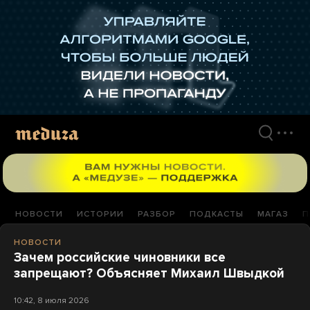
Перейти
к
материалам
НОВОСТИ
ИСТОРИИ
РАЗБОР
ПОДКАСТЫ
МАГАЗ
П
НОВОСТИ
Зачем российские чиновники все
запрещают? Объясняет Михаил Швыдкой
10:42, 8 июля 2026