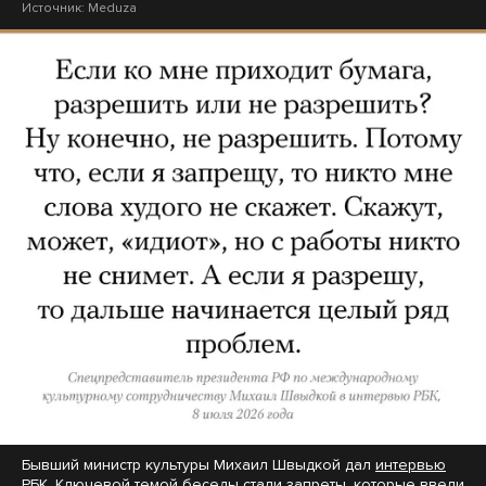
Источник:
Meduza
Бывший министр культуры Михаил Швыдкой дал
интервью
РБК. Ключевой темой беседы стали запреты, которые ввели