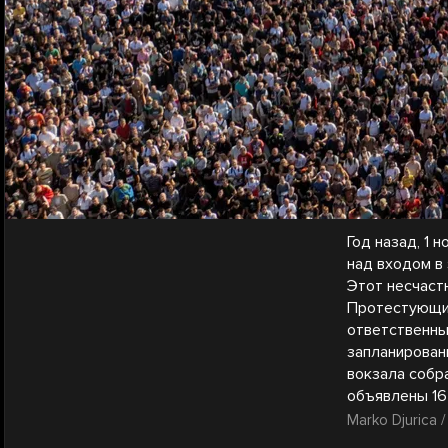
Год назад, 1
над входом в
Этот несчаст
Протестующие
ответственных
запланирован
вокзала собра
объявлены 16 
Marko Djurica /