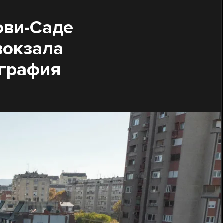
ови-Саде
вокзала
ография