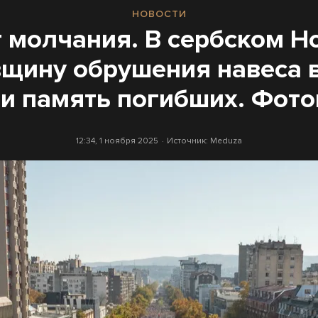
НОВОСТИ
т молчания. В сербском Н
вщину обрушения навеса 
и память погибших. Фот
12:34, 1 ноября 2025
Источник:
Meduza