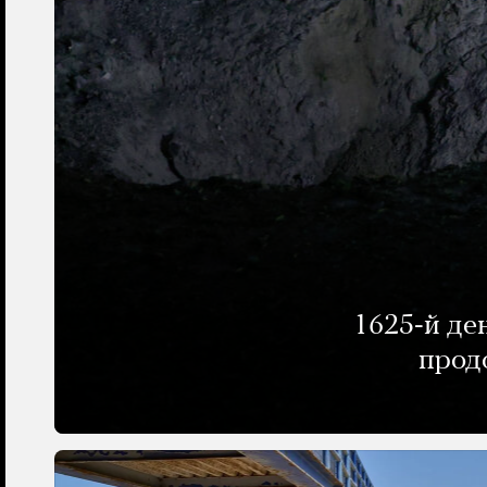
1625-й де
прод