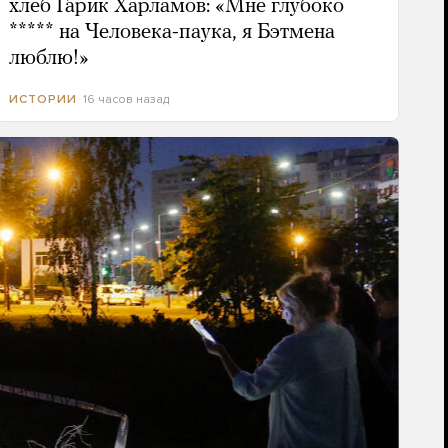
хлеб Гарик Харламов: «Мне глубоко
***** на Человека-паука, я Бэтмена
люблю!»
16 часов назад
ИСТОРИИ