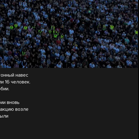
тонный навес
и 16 человек.
бии.
бии вновь
 акцию возле
были