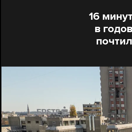
16 мину
в годо
почтил