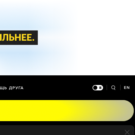
EN
ЩЬ ДРУГА