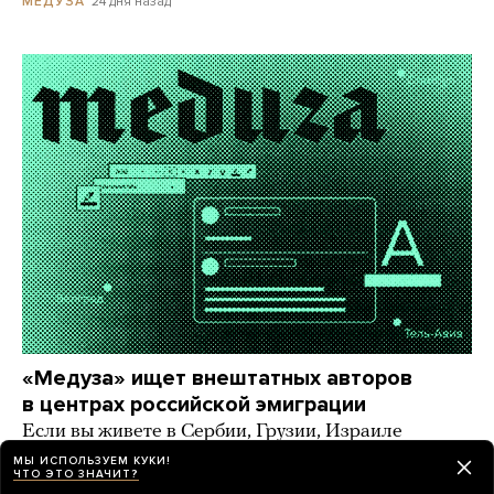
24 дня назад
МЕДУЗА
«Медуза» ищет внештатных авторов
в центрах российской эмиграции
Если вы живете в Сербии, Грузии, Израиле
и других странах, где большое русскоязычное
МЫ ИСПОЛЬЗУЕМ КУКИ!
ЧТО ЭТО ЗНАЧИТ?
комьюнити, — напишите нам!