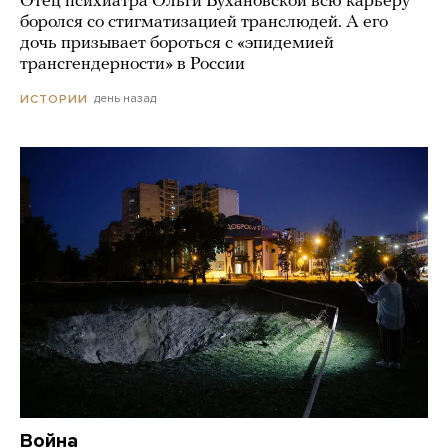
Отец психиатра Ольги Бухановской всю карьеру
боролся со стигматизацией транслюдей. А его
дочь призывает бороться с «эпидемией
трансгендерности» в России
день назад
ИСТОРИИ
Война