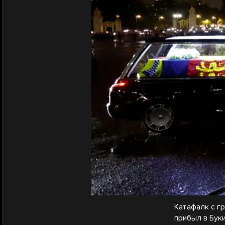
Катафалк с г
прибыл в Бук