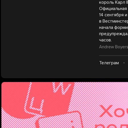
король Карл I
Официальная 
14 сентября и
в Вестминсте
начала форми
предупреждал
часов.
Andrew Boyers 
Телеграм