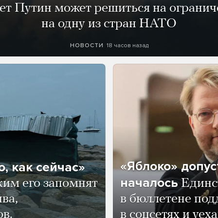
лет Путин может решиться на огранич
на одну из стран НАТО
18 часов назад
НОВОСТИ
«Яблоко» допус
, как сейчас»
началось
ким его запомнят
Единс
ва,
в бюллетене по
ов.
в соцсетях и уех