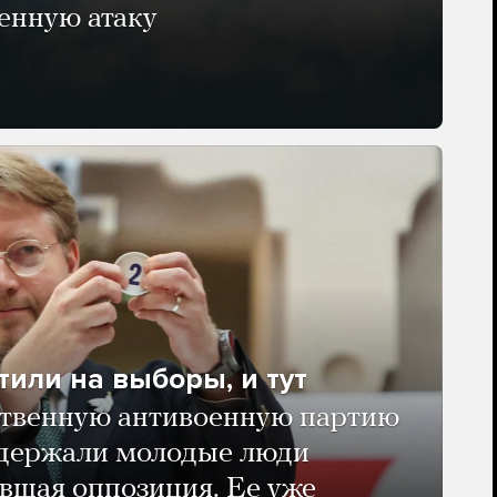
енную атаку
тили на выборы, и тут
твенную антивоенную партию
ддержали молодые люди
авшая оппозиция. Ее уже