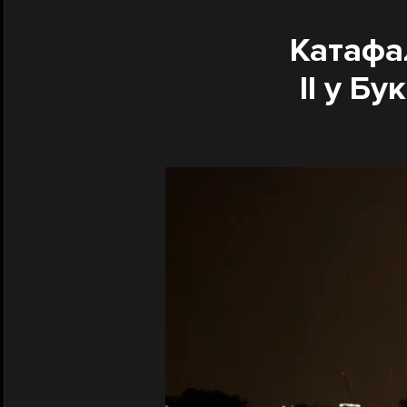
Катафа
II у Б