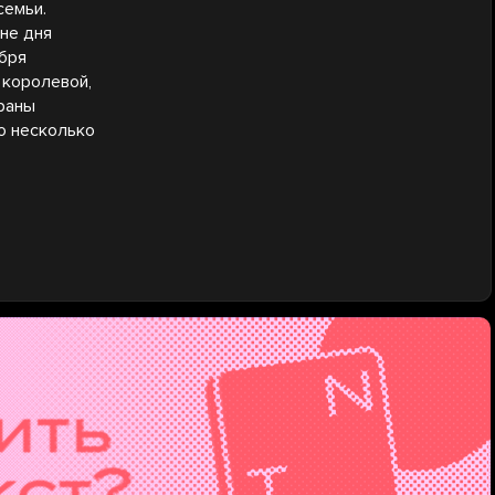
семьи.
не дня
ября
 королевой,
траны
о несколько