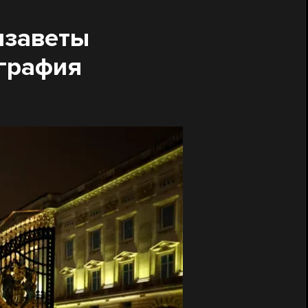
изаветы
ография