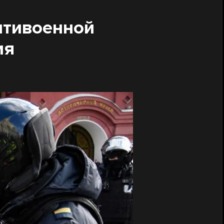
нтивоенной
ия