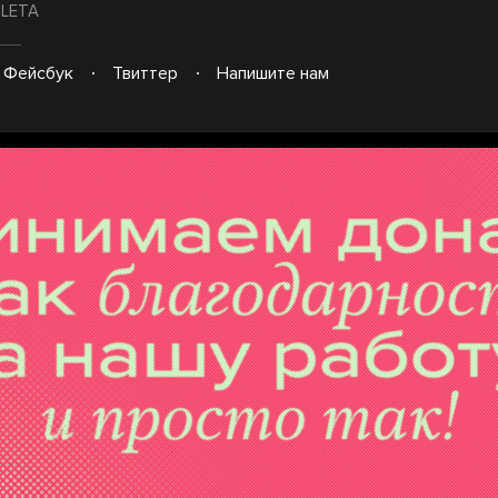
/ LETA
Фейсбук
Твиттер
Напишите нам