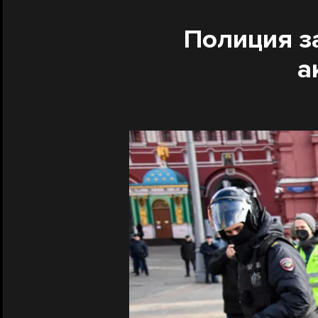
Полиция з
а