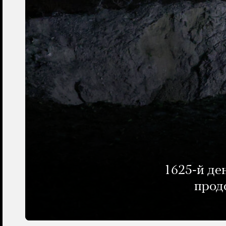
1625-й де
прод