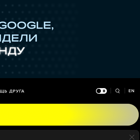
EN
ЩЬ ДРУГА