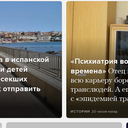
а в испанской
«Психиатрия в
и детей
времена»
Отец 
есекших
всю карьеру бор
к отправить
транслюдей. А е
с «эпидемией тр
20 часов назад
ИСТОРИИ