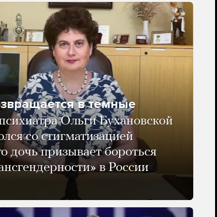
озвращается в темные
психиатра Ольги Бухановской
олся со стигматизацией
го дочь призывает бороться
ансгендерности» в России