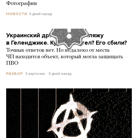
Фотографии
5 дней назад
НОВОСТИ
Украинский дрон попал по пляжу
в Геленджике. Куда он летел? Его сбили?
Точных ответов нет. Но недалеко от места
ЧП находится объект, который могла защищать
ПВО
3 карточки
5 дней назад
РАЗБОР