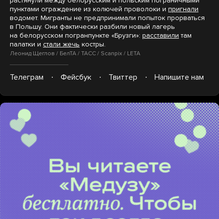
растянули между белорусским и польским пограничными
пунктами ограждение из колючей проволоки и
пригнали
водомет. Мигранты не предпринимали попыток прорваться
в Польшу. Они фактически разбили новый лагерь
на белорусском погранпункте «Брузги»:
расставили
там
палатки и
стали жечь
костры.
Леонид Щеглов / БелТА / ТАСС / Scanpix / LETA
Телеграм
Фейсбук
Твиттер
Напишите нам