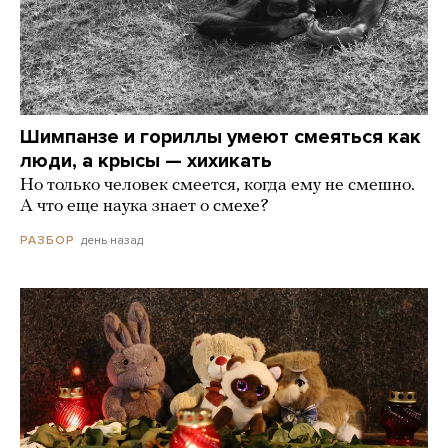
Шимпанзе и гориллы умеют смеяться как
люди, а крысы — хихикать
Но только человек смеется, когда ему не смешно.
А что еще наука знает о смехе?
день назад
РАЗБОР