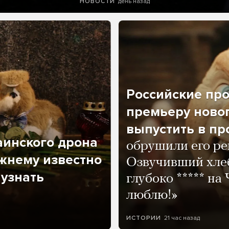
день назад
НОВОСТИ
Российские пр
премьеру новог
выпустить в пр
аинского дрона
обрушили его ре
жнему известно
Озвучивший хле
 узнать
глубоко ***** на
люблю!»
21 час назад
ИСТОРИИ