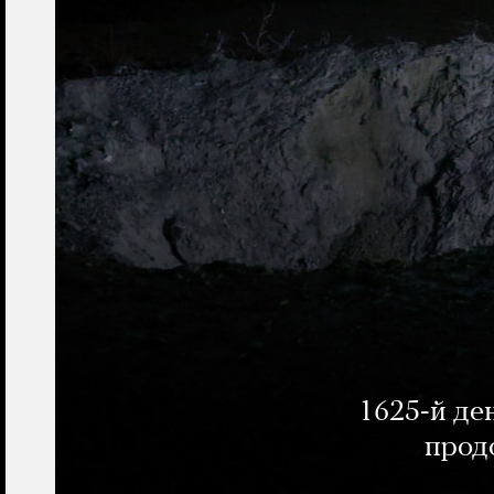
1625-й де
прод