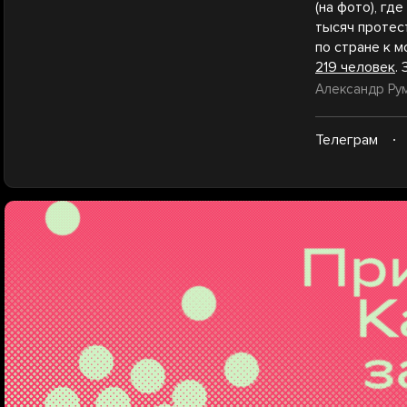
(на фото), гд
тысяч протес
по стране к 
219 человек
.
Александр Ру
Телеграм