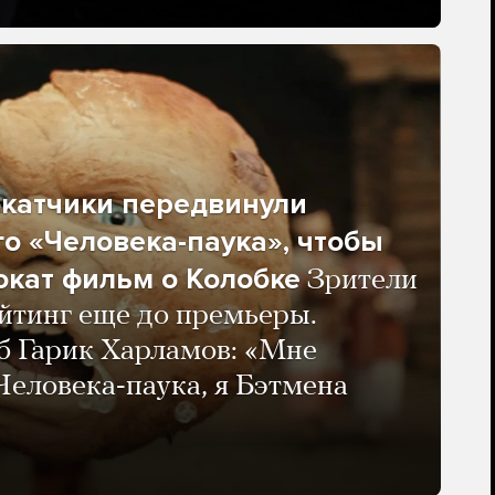
окатчики передвинули
о «Человека-паука», чтобы
окат фильм о Колобке
Зрители
йтинг еще до премьеры.
б Гарик Харламов: «Мне
 Человека-паука, я Бэтмена