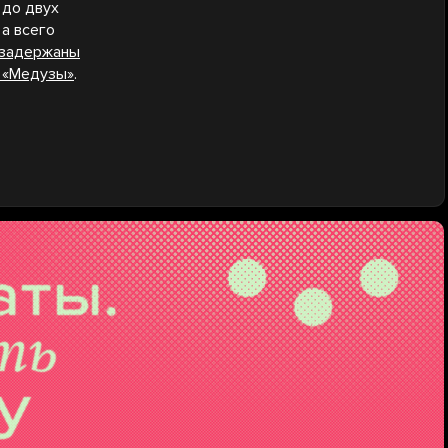
 до двух
а всего
задержаны
е «Медузы»
.