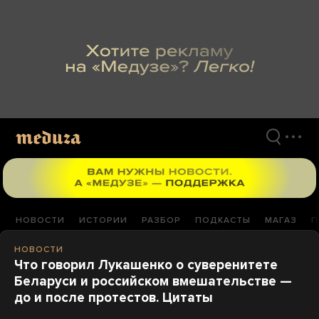
Перейти
к
материалам
НОВОСТИ
ИСТОРИИ
РАЗБОР
ПОДКАСТЫ
МАГАЗ
П
НОВОСТИ
Что говорил Лукашенко о суверенитете
Беларуси и российском вмешательстве —
до и после протестов. Цитаты