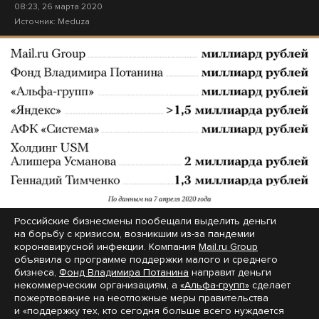
08:23, 26 марта 2020
Источник:
Meduza
Российские бизнесмены пообещали выделить деньги
на борьбу с кризисом, возникшим из-за пандемии
коронавирусной инфекции. Компания
Mail.ru Group
объявила о программе поддержки малого и среднего
бизнеса,
Фонд Владимира Потанина
направит деньги
некоммерческим организациям, а
«Альфа-групп»
сделает
пожертвование на неотложные меры правительства
и «поддержку тех, кто сегодня больше всего нуждается