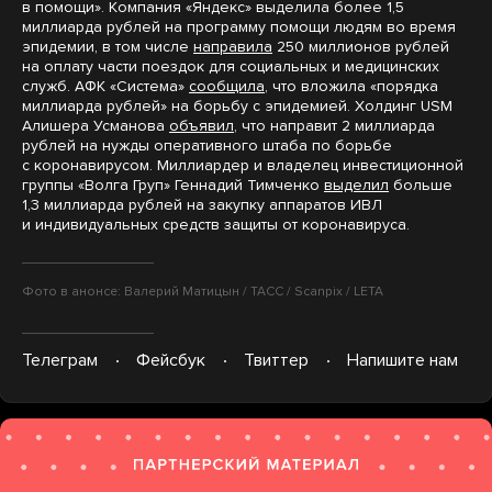
в помощи». Компания «Яндекс» выделила более 1,5
миллиарда рублей на программу помощи людям во время
эпидемии, в том числе
направила
250 миллионов рублей
на оплату части поездок для социальных и медицинских
служб. АФК «Система»
сообщила
, что вложила «порядка
миллиарда рублей» на борьбу с эпидемией. Холдинг USM
Алишера Усманова
объявил
, что направит 2 миллиарда
рублей на нужды оперативного штаба по борьбе
с коронавирусом. Миллиардер и владелец инвестиционной
группы «Волга Груп» Геннадий Тимченко
выделил
больше
1,3 миллиарда рублей на закупку аппаратов ИВЛ
и индивидуальных средств защиты от коронавируса.
Фото в анонсе: Валерий Матицын / ТАСС / Scanpix / LETA
Телеграм
Фейсбук
Твиттер
Напишите нам