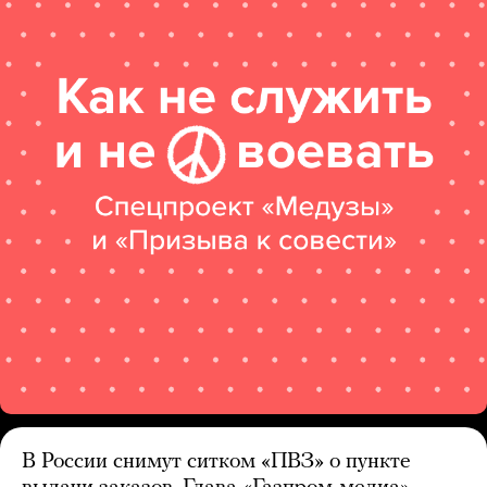
В России снимут ситком «ПВЗ» о пункте