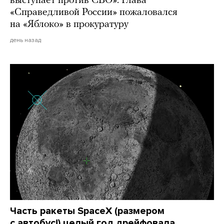
выступает против СВО». Глава
«Справедливой России» пожаловался
на «Яблоко» в прокуратуру
день назад
Часть ракеты SpaceX (размером
с автобус!) целый год дрейфовала