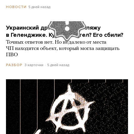
5 дней назад
НОВОСТИ
Украинский дрон попал по пляжу
в Геленджике. Куда он летел? Его сбили?
Точных ответов нет. Но недалеко от места
ЧП находится объект, который могла защищать
ПВО
3 карточки
5 дней назад
РАЗБОР