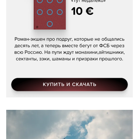
Кира Ярмыш, «Тут недалеко»