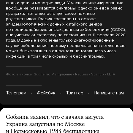
стать и дети, и молодые люди. У части из инфицированных
вообще не развиваются симптомы, однако они все равно
представляют опасность для своих пожилых
родственников. График составлен на основе
эпидемиологических данных
китайского центра
по противодействию инфекционным заболеваниям (CCDC),
они учитывают статистику по состоянию на 11 февраля 2020
года. В данные включены только диагностированные
случаи заболевания, поэтому представленная летальность
может быть завышена относительно тотального числа
инфекций, в том числе скрытых и бессимптомных.
Фото в анонсе: Guglielmo Mangiapane / Reuters / Scanpix / LETA
Телеграм
Фейсбук
Твиттер
Напишите нам
Собянин заявил, что с начала августа
Украина запустила по Москве
и Подмосковью 1984 беспилотника