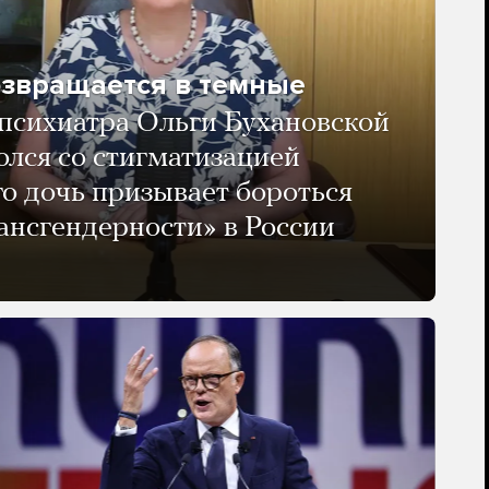
озвращается в темные
психиатра Ольги Бухановской
олся со стигматизацией
го дочь призывает бороться
ансгендерности» в России