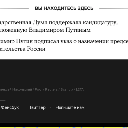
ексей Никольский / Pool / Reuters / Scanpix / LETA
Фейсбук
Твиттер
Напишите нам