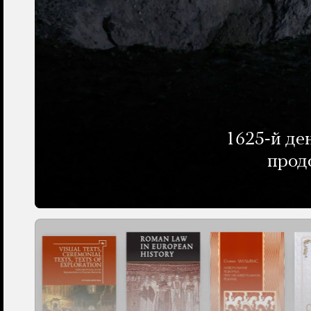
1625-й де
прод