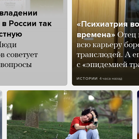
 владении
 в России так
«Психиатрия в
астную
времена»
Отец 
Люди
всю карьеру бор
в советует
транслюдей. А е
и вопросы
с «эпидемией тр
4 часа назад
ИСТОРИИ