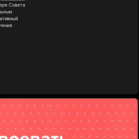
кере Совета
льным
ративный
ления