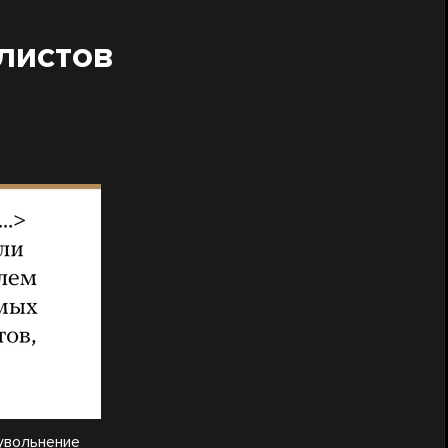
листов
увольнение