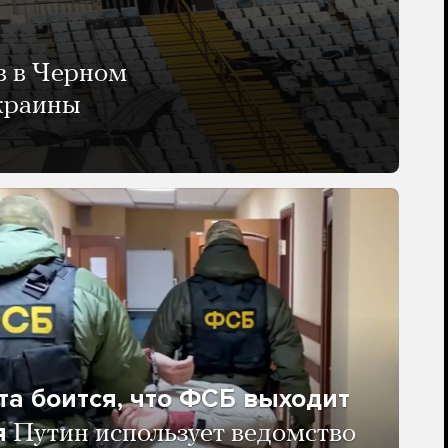
в в Черном
Украины
та боится, что ФСБ выходит
я
Путин использует ведомство