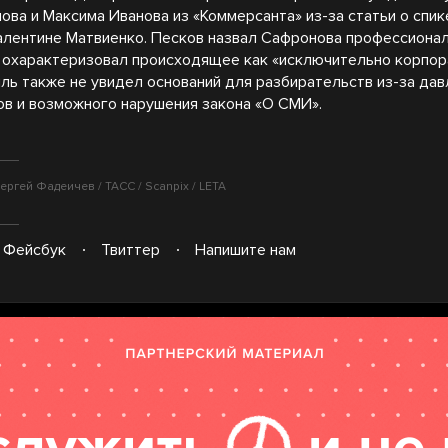
ова и Максима Иванова из «Коммерсанта» из-за статьи о спи
лентине Матвиенко. Песков назвал Сафронова профессиона
 охарактеризовал происходящее как «исключительно корпо
мль также не увидел оснований для разбирательств из-за дав
ов и возможного нарушения закона «О СМИ».
ергей Фадеичев / ТАСС / Scanpix / LETA
Фейсбук
Твиттер
Напишите нам