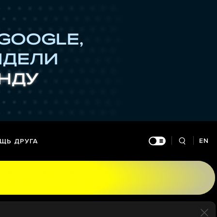
EN
ЩЬ ДРУГА