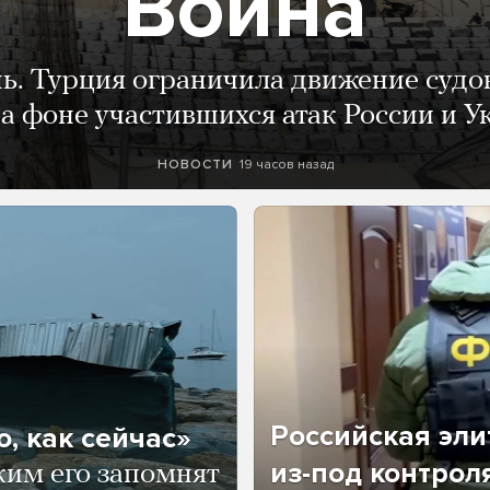
Война
нь. Турция ограничила движение судо
а фоне участившихся атак России и 
19 часов назад
НОВОСТИ
Российская эли
, как сейчас»
из-под контрол
ким его запомнят