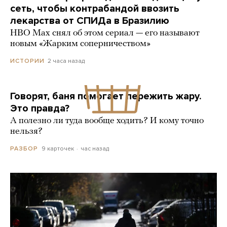
сеть, чтобы контрабандой ввозить
лекарства от СПИДа в Бразилию
HBO Max снял об этом сериал — его называют
новым «Жарким соперничеством»
2 часа назад
ИСТОРИИ
Говорят, баня помогает пережить жару.
Это правда?
А полезно ли туда вообще ходить? И кому точно
нельзя?
9 карточек
час назад
РАЗБОР