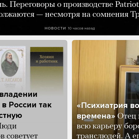
нь. Переговоры о производстве Patriot
олжаются — несмотря на сомнения Т
10 часов назад
НОВОСТИ
 владении
 в России так
«Психиатрия в
астную
времена»
Отец 
Люди
всю карьеру бор
в советует
транслюдей. А е