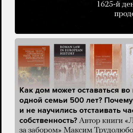
1625-й де
прод
Как дом может оставаться во
одной семьи 500 лет? Почему
и не научились отстаивать ч
собственность?
Автор книги «
за забором» Максим Трудолюбо