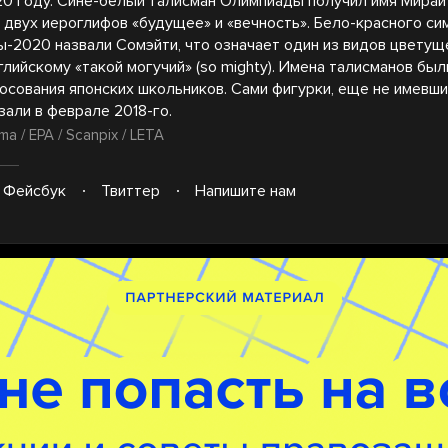
20 году. Сине-белый талисман Олимпиады получил имя Мирай
 двух иероглифов «будущее» и «вечность». Бело-красного си
-2020 назвали Сомэйти, что означает один из видов цветущ
глийскому «такой могучий» (so mighty). Имена талисманов бы
лосования японских школьников. Сами фигурки, еще не имевши
зали в феврале 2018-го.
a / EPA / Scanpix / LETA
Фейсбук
Твиттер
Напишите нам