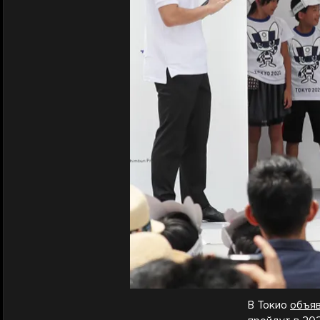
В Токио
объяв