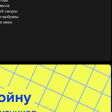
това,
мвола
ей сакуры
ли выбраны
е имен,