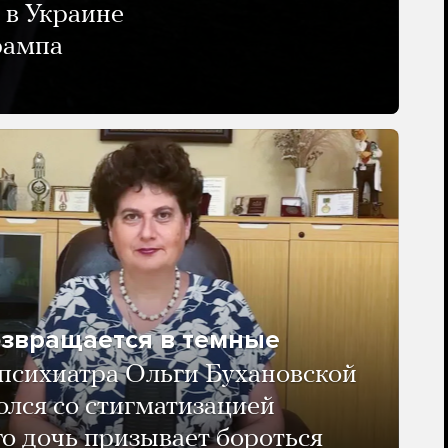
 в Украине
рампа
озвращается в темные
психиатра Ольги Бухановской
олся со стигматизацией
го дочь призывает бороться