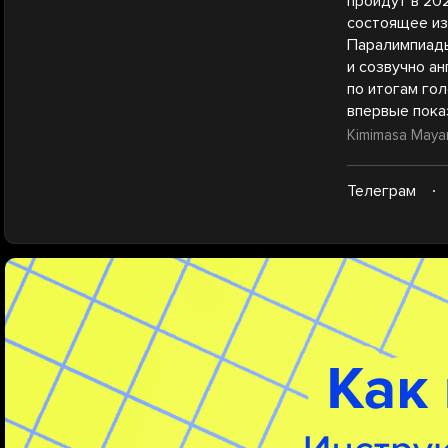
пройдут в 20
состоящее из
Паралимпиады
и созвучно ан
по итогам го
впервые пока
Kimimasa Mayam
Телеграм