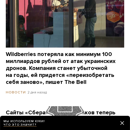
Wildberries потеряла как минимум 100
миллиардов рублей от атак украинских
дронов. Компания станет убыточной
на годы, ей придется «переизобретать
себя заново», пишет The Bell
2 дня назад
НОВОСТИ
Сайты «Сбера» и других банков теперь
можно открыть только в российских
МЫ ИСПОЛЬЗУЕМ КУКИ!
ЧТО ЭТО ЗНАЧИТ?
браузерах. Это опасно? И какой браузер