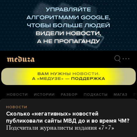
Перейти
к
материалам
НОВОСТИ
ИСТОРИИ
РАЗБОР
ПОДКАСТЫ
МАГАЗ
П
НОВОСТИ
Сколько «негативных» новостей
публиковали сайты МВД до и во время ЧМ?
Подсчитали журналисты издания «7×7»