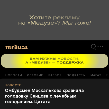
Перейти
к
материалам
НОВОСТИ
ИСТОРИИ
РАЗБОР
ПОДКАСТЫ
МАГАЗ
П
НОВОСТИ
Омбудсмен Москалькова сравнила
голодовку Сенцова с лечебным
голоданием. Цитата