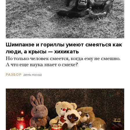
Шимпанзе и гориллы умеют смеяться как
люди, а крысы — хихикать
Но только человек смеется, когда ему не смешно.
А что еще наука знает о смехе?
день назад
РАЗБОР