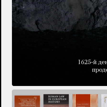
1625-й де
прод