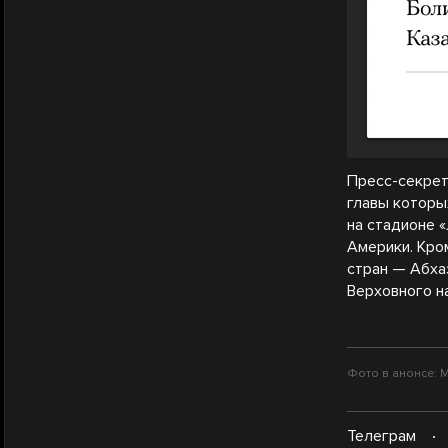
Пресс-секрет
главы которы
на стадионе «
Америки. Кро
стран — Абха
Верховного н
Фото в анонсе: М
Телеграм