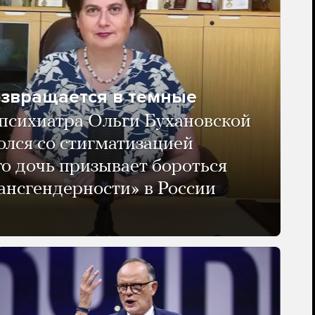
озвращается в темные
психиатра Ольги Бухановской
олся со стигматизацией
го дочь призывает бороться
ансгендерности» в России