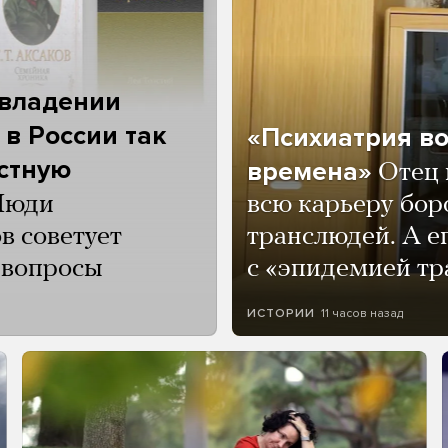
 владении
 в России так
«Психиатрия в
астную
времена»
Отец 
Люди
всю карьеру бор
в советует
транслюдей. А е
и вопросы
с «эпидемией тр
11 часов назад
ИСТОРИИ