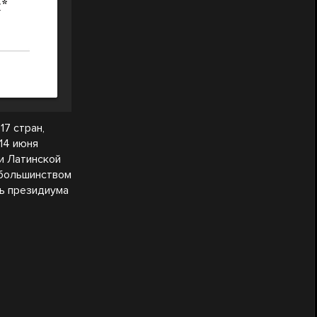
7 стран,
14 июня
 и Латинской
 большинством
ь президиума