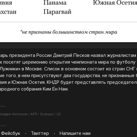
арь президента России Дмитрий Песков назвал журналистам 1
х посетят церемонию открытия чемпионата мира по футболу 
Лужники» в Москве. Список в основном состоит из стран СНГ
ме того, в нем присутствуют два государства, не признанные
зия и Южная Осетия. КНДР будет представлять председател
ародного собрания Ким Ён Нам.
ладен Антонов / AFP / Scanpix / LE
Фейсбук
Твиттер
Напишите нам