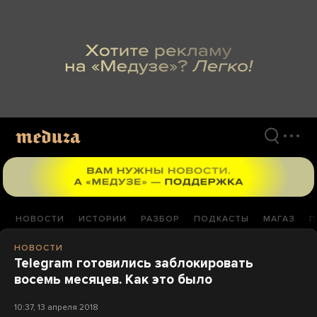
Перейти
к
материалам
НОВОСТИ
ИСТОРИИ
РАЗБОР
ПОДКАСТЫ
МАГАЗ
П
НОВОСТИ
Telegram готовились заблокировать
восемь месяцев. Как это было
10:37, 13 апреля 2018