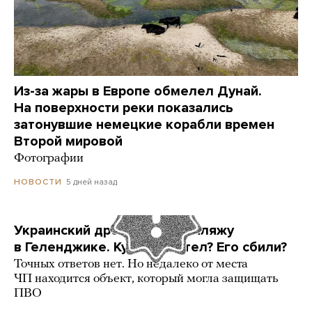
Из-за жары в Европе обмелел Дунай.
На поверхности реки показались
затонувшие немецкие корабли времен
Второй мировой
Фотографии
5 дней назад
НОВОСТИ
Украинский дрон попал по пляжу
в Геленджике. Куда он летел? Его сбили?
Точных ответов нет. Но недалеко от места
ЧП находится объект, который могла защищать
ПВО