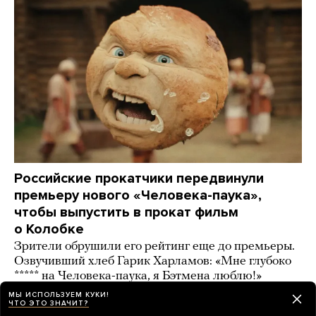
Российские прокатчики передвинули
премьеру нового «Человека-паука»,
чтобы выпустить в прокат фильм
о Колобке
Зрители обрушили его рейтинг еще до премьеры.
Озвучивший хлеб Гарик Харламов: «Мне глубоко
***** на Человека-паука, я Бэтмена люблю!»
МЫ ИСПОЛЬЗУЕМ КУКИ!
2 дня назад
ИСТОРИИ
ЧТО ЭТО ЗНАЧИТ?