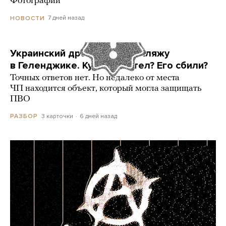
Фотографии
7 дней назад
НОВОСТИ
Украинский дрон попал по пляжу
в Геленджике. Куда он летел? Его сбили?
Точных ответов нет. Но недалеко от места
ЧП находится объект, который могла защищать
ПВО
3 карточки
6 дней назад
РАЗБОР