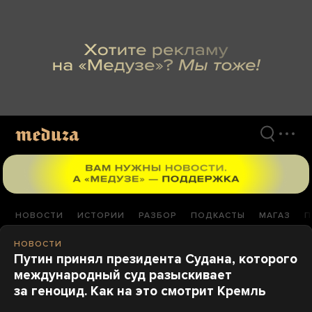
Перейти
к
материалам
НОВОСТИ
ИСТОРИИ
РАЗБОР
ПОДКАСТЫ
МАГАЗ
П
НОВОСТИ
Путин принял президента Судана, которого
международный суд разыскивает
за геноцид. Как на это смотрит Кремль