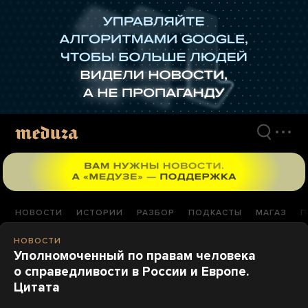
Перейти
к
материалам
НОВОСТИ
ИСТОРИИ
РАЗБОР
ПОДКАСТЫ
МАГАЗ
П
НОВОСТИ
Уполномоченный по правам человека
о справедливости в России и Европе.
Цитата