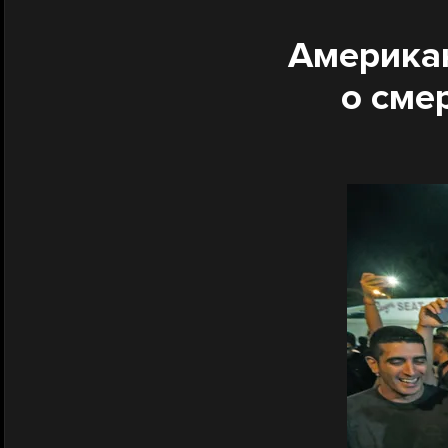
Американ
о сме