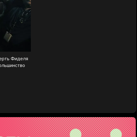
мерть Фиделя
большинство