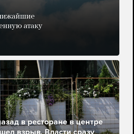
ближайшие
енную атаку
азад в ресторане в центре
ел взрыв. Власти сразу