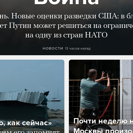
ень. Новые оценки разведки США: в 
лет Путин может решиться на огранич
на одну из стран НАТО
13 часов назад
НОВОСТИ
Почти неделю н
, как сейчас»
Москвы произош
ким его запомнят