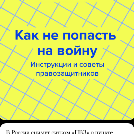
В России снимут ситком «ПВЗ» о пункте