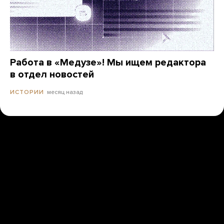
Работа в «Медузе»! Мы ищем редактора
в отдел новостей
месяц назад
ИСТОРИИ