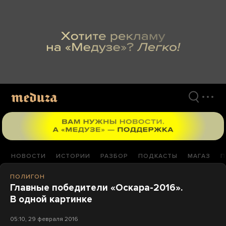
Перейти
к
материалам
НОВОСТИ
ИСТОРИИ
РАЗБОР
ПОДКАСТЫ
МАГАЗ
П
ПОЛИГОН
Главные победители «Оскара-2016».
В одной картинке
05:10, 29 февраля 2016