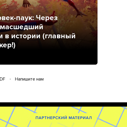
век-паук: Через
сумасшедший
 в истории (главный
ер!)
DF
Напишите нам