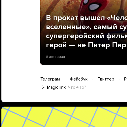
В прокат вышел «Чело
вселенные», самый 
супергеройский фильм
герой — не Питер Парк
8 лет назад
Телеграм
Фейсбук
Твиттер
P
Magic link
Что-что?