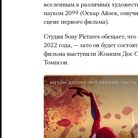
вселенным в различных художеств
пауком 2099 (Оскар Айзек, озвуч
сцене первого фильма).
Студия Sony Pictures обещает, чт
2022 года, — зато он будет состоя
фильма выступили Жоаким Дос Са
Томпсон.
АНТОН ДОЛИН ПРО ПЕРВУЮ ЧАСТЬ