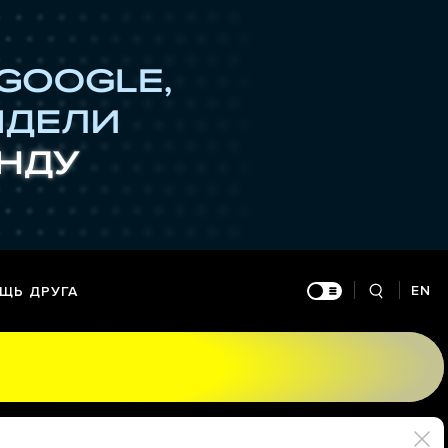
EN
ЩЬ ДРУГА