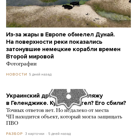
Из-за жары в Европе обмелел Дунай.
На поверхности реки показались
затонувшие немецкие корабли времен
Второй мировой
Фотографии
5 дней назад
НОВОСТИ
Украинский дрон попал по пляжу
в Геленджике. Куда он летел? Его сбили?
Точных ответов нет. Но недалеко от места
ЧП находится объект, который могла защищать
ПВО
3 карточки
5 дней назад
РАЗБОР