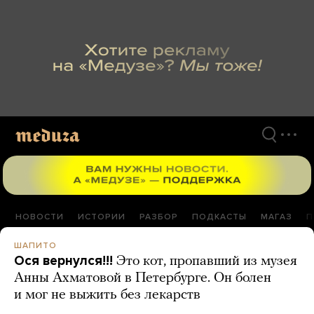
Перейти
к
материалам
НОВОСТИ
ИСТОРИИ
РАЗБОР
ПОДКАСТЫ
МАГАЗ
П
ШАПИТО
Ося вернулся!!!
Это кот, пропавший из музея
Анны Ахматовой в Петербурге. Он болен
и мог не выжить без лекарств