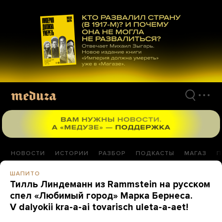
Перейти
к
материалам
НОВОСТИ
ИСТОРИИ
РАЗБОР
ПОДКАСТЫ
МАГАЗ
П
ШАПИТО
Тилль Линдеманн из Rammstein на русском
спел «Любимый город» Марка Бернеса.
V dalyokii kra-a-ai tovarisch uleta-a-aet!