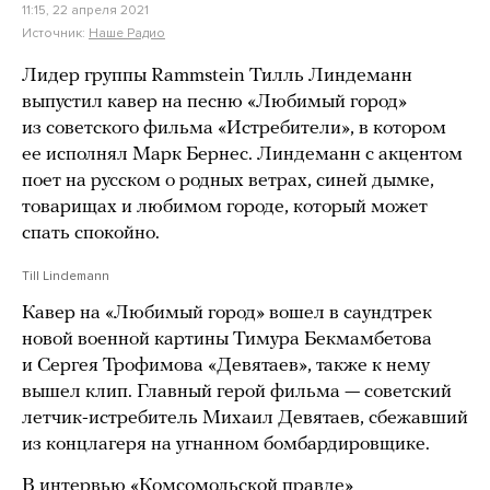
11:15, 22 апреля 2021
Источник:
Наше Радио
Лидер группы Rammstein Тилль Линдеманн
выпустил кавер на песню «Любимый город»
из советского фильма «Истребители», в котором
ее исполнял Марк Бернес. Линдеманн с акцентом
поет на русском о родных ветрах, синей дымке,
товарищах и любимом городе, который может
спать спокойно.
Till Lindemann
Кавер на «Любимый город» вошел в саундтрек
новой военной картины Тимура Бекмамбетова
и Сергея Трофимова «Девятаев», также к нему
вышел клип. Главный герой фильма — советский
летчик-истребитель Михаил Девятаев, сбежавший
из концлагеря на угнанном бомбардировщике.
В интервью «Комсомольской правде»