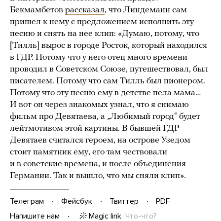
Бекмамбетов
рассказал
, что Линдеманн сам
пришел к нему с предложением исполнить эту
песню и снять на нее клип: «Думаю, потому, что
[Тилль] вырос в городе Росток, который находился
в ГДР. Потому что у него отец много времени
проводил в Советском Союзе, путешествовал, был
писателем. Потому что сам Тилль был пионером.
Потому что эту песню ему в детстве пела мама…
И вот он через знакомых узнал, что я снимаю
фильм про Девятаева, а „Любимый город“ будет
лейтмотивом этой картины. В бывшей ГДР
Девятаев считался героем, на острове Узедом
стоит памятник ему, его там чествовали
и в советские времена, и после объединения
Германии. Так и вышло, что мы сняли клип».
Телеграм
Фейсбук
Твиттер
PDF
Magic link
Что-что?
Напишите нам