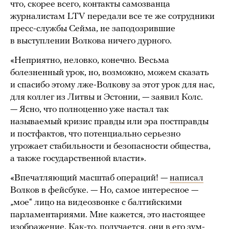
что, скорее всего, контакты самозванца
журналистам LTV передали все те же сотрудники
пресс-службы Сейма, не заподозрившие
в выступлении Волкова ничего дурного.
«Неприятно, неловко, конечно. Весьма
болезненный урок, но, возможно, можем сказать
и спасибо этому лже-Волкову за этот урок для нас,
для коллег из Литвы и Эстонии, — заявил Колс.
— Ясно, что полноценно уже настал так
называемый кризис правды или эра постправды
и постфактов, что потенциально серьезно
угрожает стабильности и безопасности общества,
а также государственной власти».
«Впечатляющий масштаб операций! —
написал
Волков в фейсбуке. — Но, самое интересное —
„мое“ лицо на видеозвонке с балтийскими
парламентариями. Мне кажется, это настоящее
изображение. Как-то, получается, они в его зум-