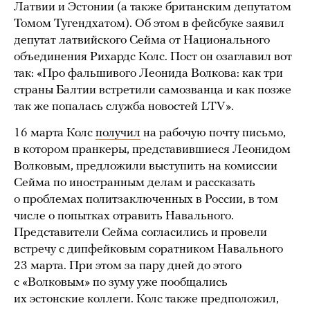
Латвии и Эстонии (а также британским депутатом
Томом Тугендхатом). Об этом в фейсбуке заявил
депутат латвийского Сейма от Национального
объединения Рихардс Колс. Пост он озаглавил вот
так: «Про фальшивого Леонида Волкова: как три
страны Балтии встретили самозванца и как позже
так же попалась служба новостей LTV».
16 марта Колс
получил
на рабочую почту письмо,
в котором пранкеры, представившиеся Леонидом
Волковым, предложили выступить на комиссии
Сейма по иностранным делам и рассказать
о проблемах политзаключенных в России, в том
числе о попытках отравить Навального.
Представители Сейма согласились и провели
встречу с дипфейковым соратником Навального
23 марта. При этом за пару дней до этого
с «Волковым» по зуму уже пообщались
их эстонские коллеги. Колс также предположил,