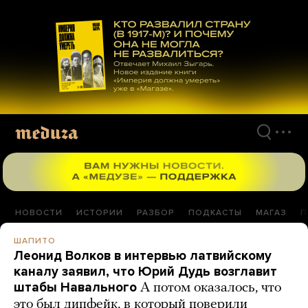
Перейти
к
материалам
НОВОСТИ
ИСТОРИИ
РАЗБОР
ПОДКАСТЫ
МАГАЗ
П
ШАПИТО
Леонид Волков в интервью латвийскому
каналу заявил, что Юрий Дудь возглавит
штабы Навального
А потом оказалось, что
это был дипфейк, в который поверили