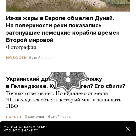
Из-за жары в Европе обмелел Дунай.
На поверхности реки показались
затонувшие немецкие корабли времен
Второй мировой
Фотографии
6 дней назад
НОВОСТИ
Украинский дрон попал по пляжу
в Геленджике. Куда он летел? Его сбили?
Точных ответов нет. Но недалеко от места
ЧП находится объект, который могла защищать
ПВО
3 карточки
6 дней назад
РАЗБОР
МЫ ИСПОЛЬЗУЕМ КУКИ!
ЧТО ЭТО ЗНАЧИТ?