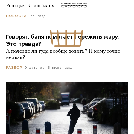
Реакция Криштиану — 🤣🤣🤣🤣🤣
час назад
НОВОСТИ
Говорят, баня помогает пережить жару.
Это правда?
А полезно ли туда вообще ходить? И кому точно
нельзя?
9 карточек
8 часов назад
РАЗБОР