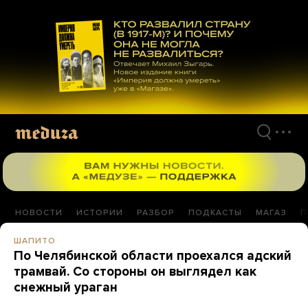
Перейти
к
материалам
НОВОСТИ
ИСТОРИИ
РАЗБОР
ПОДКАСТЫ
МАГАЗ
П
ШАПИТО
По Челябинской области проехался адский
трамвай. Со стороны он выглядел как
снежный ураган