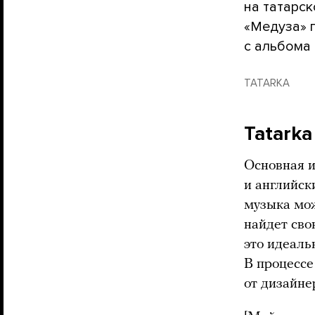
на татарск
«Медуза» п
с альбома
TATARKA
Tatarka
Основная и
и английск
музыка мож
найдет сво
это идеаль
В процессе
от дизайне