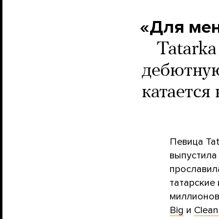
«Для мен
Tatark
дебютную
катается
Певица Ta
выпустила 
прославила
татарские 
миллионов 
Big
и
Clean