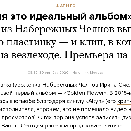
ШАПИТО
я это идеальный альбом
a из Набережных Челнов вы
 пластинку — и клип, в ко
 на вездеходе. Премьера на
08:59, 30 октября 2020
Источник:
Meduza
tarka (уроженка Набережных Челнов Ирина Смел
свой первый альбом — «Golden Flower». В 2016-м
сь в ютьюбе благодаря синглу «Altyn» (его
крит
исполнители, впрочем, это не помешало видео 
просмотров). С тех пор она успела записать д
 Bandit.
Сегодня рэперша продолжает читать