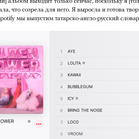
й] альбом выходит только сейчас, поскольку я [тол
ла, что созрела для него. Я выросла и готова тво
Spotify мы выпустим татарско-англо-русский слова