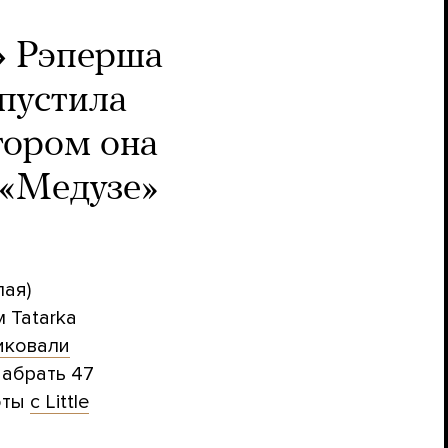
»
Рэперша
пустила
тором она
 «Медузе»
ая)
 Tatarka
иковали
набрать 47
уэты
с Little