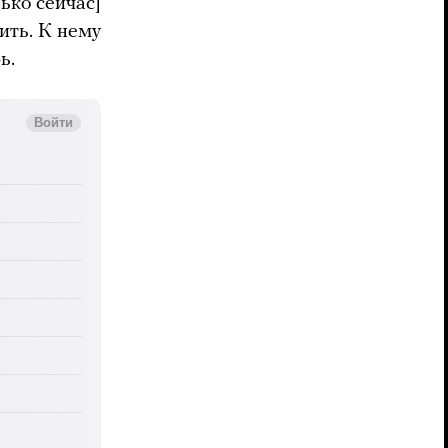
ько сейчас]
рить. К нему
рь.