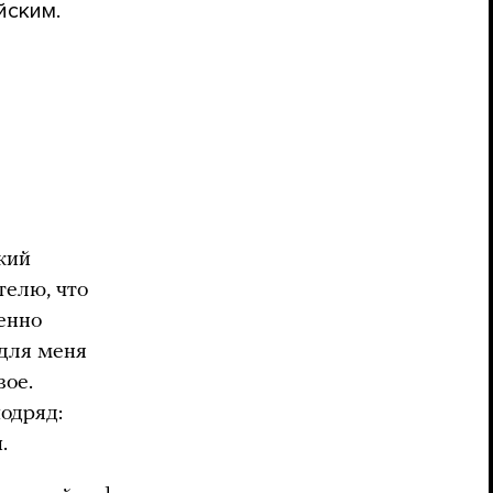
йским.
кий
телю, что
енно
 для меня
вое.
подряд:
.