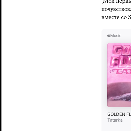
[Мой первы
почувствова
вместе со 