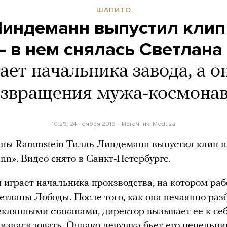
ШАПИТО
Линдеманн выпустил клип 
 в нем снялась Светлана
ает начальника завода, а о
озвращения мужа-космонав
10:29, 24 ноября 2019
Источник:
Meduza
ппы Rammstein Тилль Линдеманн выпустил клип н
nn». Видео снято в Санкт-Петербурге.
играет начальника производства, на котором раб
етланы Лободы. После того, как она нечаянно раз
еклянными стаканами, директор вызывает ее к се
 изнасиловать. Однако девушка бьет его пепельн