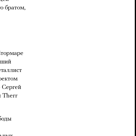
го братом,
Стормаре
вший
еталлист
роектом
— Сергей
ы Therr
боды
льных