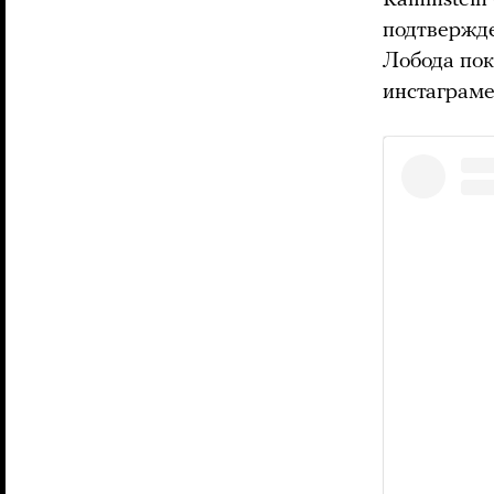
подтвержде
Лобода пок
инстаграме