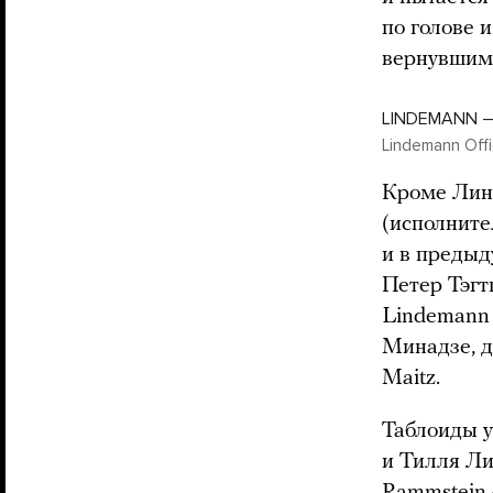
по голове и
вернувшимс
LINDEMANN — F
Lindemann Offi
Кроме Линд
(исполните
и в предыд
Петер Тэгт
Lindemann 
Минадзе, д
Maitz.
Таблоиды у
и Тилля Ли
Rammstein