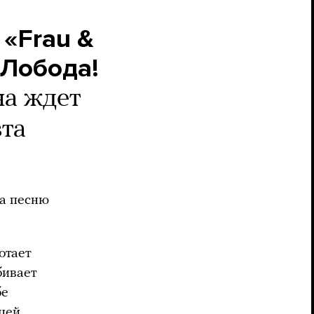
«Frau &
 Лобода!
на ждет
та
а песню
отает
бивает
бе
ицей