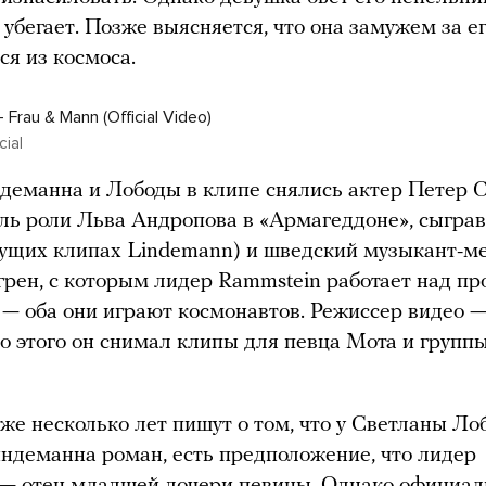
 убегает. Позже выясняется, что она замужем за е
я из космоса.
rau & Mann (Official Video)
cial
еманна и Лободы в клипе снялись актер Петер 
ль роли Льва Андропова в «Армагеддоне», сыгра
ущих клипах Lindemann) и шведский музыкант-м
грен, с которым лидер Rammstein работает над п
— оба они играют космонавтов. Режиссер видео 
о этого он снимал клипы для певца Мота и групп
же несколько лет пишут о том, что у Светланы Ло
ндеманна роман, есть предположение, что лидер
 — отец младшей дочери певицы. Однако официа