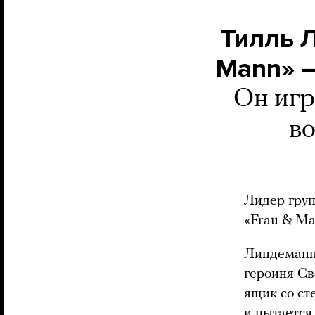
Тилль 
Mann» —
Он игр
в
Лидер гру
«Frau & Ma
Линдеманн 
героиня Св
ящик со ст
и пытается