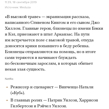
11:39, 18 сентября 2019
Источник:
Meduza
«В высокой траве» — экранизация рассказа,
написанного Стивеном Кингом и его сыном Джо
Хиллом. Главные герои, близнецы по имени Бэкки
и Кэл, приезжают в штат Арканзас. На пути
им встречается поле с высокой травой, откуда
доносятся крики попавшего в беду ребенка.
Близнецы отправляются на помощь, но в итоге
сами теряются и начинают блуждать
по бесконечным зарослям, в которых обитает
некая злая сущность.
Netflix
Режиссер и сценарист — Винченцо Натали
(«Куб»).
В главных ролях — Патрик Уилсон, Харрисон
Гилбертсон и Рэйчел Уилсон.