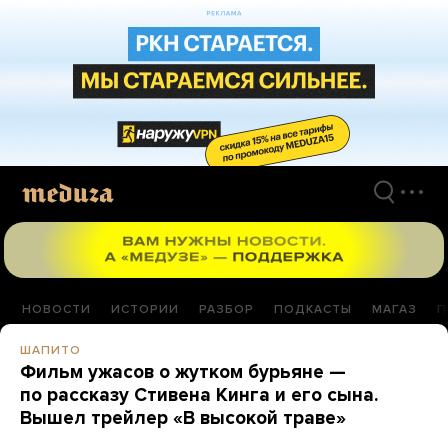
Перейти
к
материалам
НОВОСТИ
ИСТОРИИ
РАЗБОР
ПОДКАСТЫ
МАГАЗ
П
ШАПИТО
Фильм ужасов о жутком бурьяне —
по рассказу Стивена Кинга и его сына.
Вышел трейлер «В высокой траве»