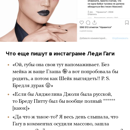
Что еще пишут в инстаграме Леди Гаги
«Ой, губы она свои тут напомаживает. Без
мейка ж ваще Глаша 🤪 а вот попробовала бы
родить, а потом как Шейк выглядеть!! P. S.
Бредля дурак 😛»
«Если бы Анджелина Джоли была русской,
то Бреду Питту был бы вообще полный ******
[каюк]»
«Да что ж такое-то? Я весь день слышала, что
Гагу в комментах осудили массово, зашла