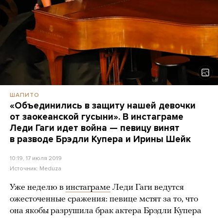
ШАПИТО
«Объединились в защиту нашей девочки
от заокеанской гусыни». В инстаграме
Леди Гаги идет война — певицу винят
в разводе Брэдли Купера и Ирины Шейк
10:19, 17 июля 2019
Источник:
Meduza
Уже неделю в
инстаграме
Леди Гаги ведутся
ожесточенные сражения: певице мстят за то, что
она якобы разрушила брак актера Брэдли Купера