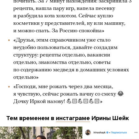
почитать. За 7 минут нахождения: заскринила 3
рецепта, нашла пару игр, напела песенку
и разбудила кота хохотом. Сейчас куплю
косметики у представителей, ну или машину,
и можно спать. За Россию спокойна»
«Друзья, этим справочником уже стало
неудобно пользоваться, давайте создадим
структуру: рецепты отдельно, вакансии
отдельно, знакомства отдельно, советы
по содержанию медведя в домашних условиях
отдельно»
«Господи, мне рожать через два месяца,
я чувствую, сейчас рожать начну со смеху 😂
Дочку Иркой назову! 💪🏻💪🏻💪🏻»
Тем временем в
инстаграме
Ирины Шейк