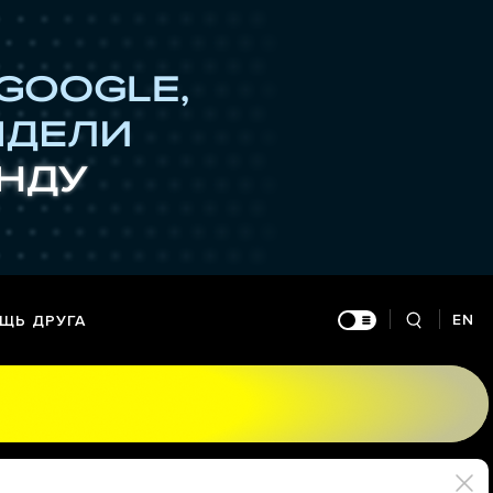
EN
ЩЬ ДРУГА