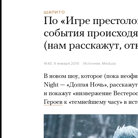
ШАПИТО
По «Игре престоло
события происходя
(нам расскажут, от
14:43, 9 января 2019
Источник:
Meduza
В новом шоу, которое (пока неоф
Night — «Долгая Ночь», расскажу
и покажут «низвержение Вестерос
Героев
к «темнейшему часу» в ис