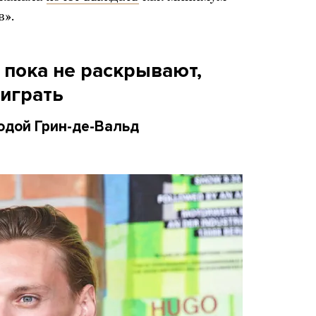
в».
 пока не раскрывают,
 играть
одой Грин-де-Вальд