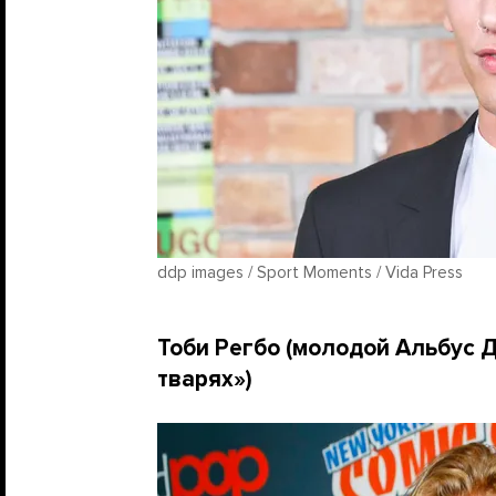
ddp images / Sport Moments / Vida Press
Тоби Регбо (молодой Альбус 
тварях»)