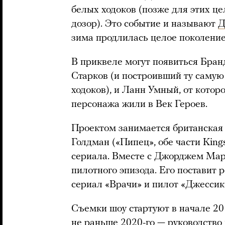
белых ходоков (позже для этих ц
дозор). Это событие и называют
Д
зима продлилась целое поколение
В приквеле могут появиться Бран
Старков (и построивший ту саму
ходоков), и Ланн Умный, от котор
персонажа жили в Век Героев.
Проектом занимается британская
Голдман («Пипец», обе части Kin
сериала. Вместе с Джорджем Мар
пилотного эпизода. Его поставит 
сериал «Врачи» и пилот «Джессик
Съемки шоу стартуют в начале 201
не раньше 2020-го — руководство