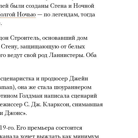
елей были созданы Стена и Ночной
олгой Ночью
— по легендам, тогда
.
дон Строитель, основавший дом
ю Стену, защищающую от белых
ого ведут свой род Ланнистеры. Оба
 сценаристка и продюсер Джейн
gsman), она же стала шоураннером
тином Голдман написала сценарий
режиссер С. Дж. Кларксон, снимавшая
и Джонс».
9-го. Его премьера состоится
 канала
хочет выждать
как минимум