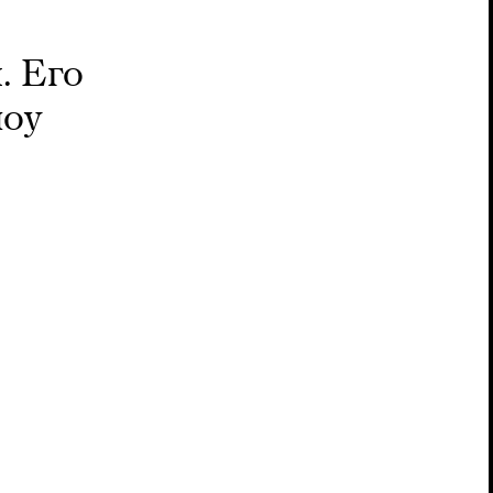
. Его
ноу