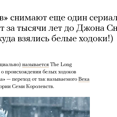
в» снимают еще один сериал
т за тысячи лет до Джона С
куда взялись белые ходоки!)
ициально)
называется
The Long
т о происхождении белых ходоков
а» — переход от так называемого
Века
тории Семи Королевств.