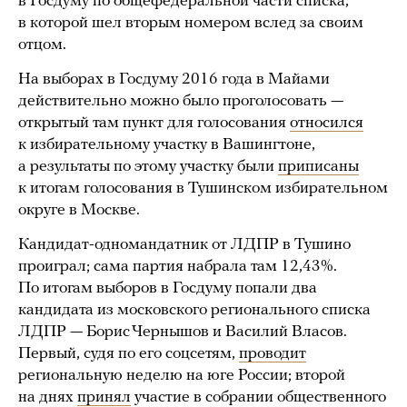
в Госдуму по общефедеральной части списка,
в которой шел вторым номером вслед за своим
отцом.
На выборах в Госдуму 2016 года в Майами
действительно можно было проголосовать —
открытый там пункт для голосования
относился
к избирательному участку в Вашингтоне,
а результаты по этому участку были
приписаны
к итогам голосования в Тушинском избирательном
округе в Москве.
Кандидат-одномандатник от ЛДПР в Тушино
проиграл; сама партия набрала там 12,43%.
По итогам выборов в Госдуму попали два
кандидата из московского регионального списка
ЛДПР — Борис Чернышов и Василий Власов.
Первый, судя по его соцсетям,
проводит
региональную неделю на юге России; второй
на днях
принял
участие в собрании общественного