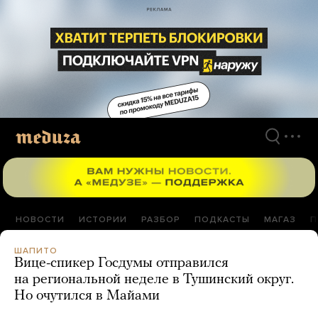
Перейти
к
материалам
НОВОСТИ
ИСТОРИИ
РАЗБОР
ПОДКАСТЫ
МАГАЗ
П
ШАПИТО
Вице-спикер Госдумы отправился
на региональной неделе в Тушинский округ.
Но очутился в Майами