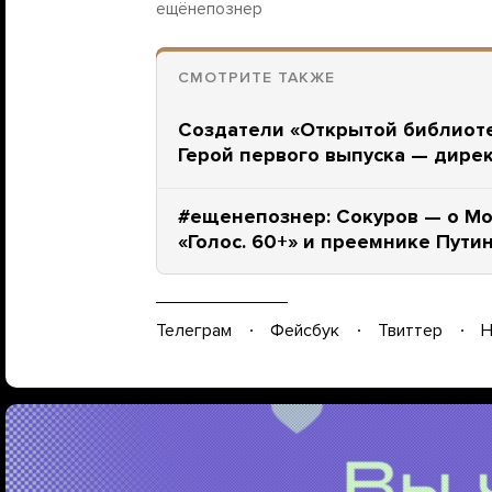
ещёнепознер
СМОТРИТЕ ТАКЖЕ
Создатели «Открытой библиоте
Герой первого выпуска — дире
#ещенепознер: Сокуров — о Мо
«Голос. 60+» и преемнике Пути
Телеграм
Фейсбук
Твиттер
Н