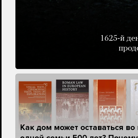
1625-й де
прод
Как дом может оставаться во
одной семьи 500 лет? Почему