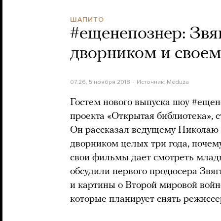
ШАПИТО
#ещенепознер: Звяг
дворником и свое
07:26, 5 ноября 2018
Источник:
Meduza
Гостем нового выпуска шоу #ещен
проекта «Открытая библиотека», 
Он рассказал ведущему Николаю С
дворником целых три года, почему
свои фильмы дает смотреть млад
обсудили первого продюсера Звяг
и картины о Второй мировой войн
которые планирует снять режиссе