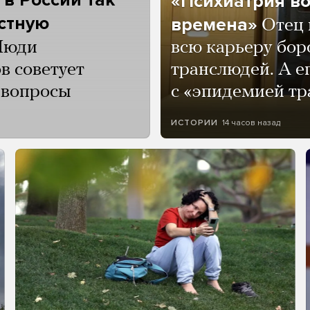
«Психиатрия в
астную
времена»
Отец 
Люди
всю карьеру бор
в советует
транслюдей. А е
и вопросы
с «эпидемией тр
14 часов назад
ИСТОРИИ