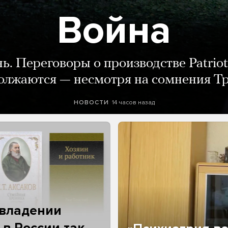
Война
нь. Переговоры о производстве Patriot
олжаются — несмотря на сомнения Т
14 часов назад
НОВОСТИ
 владении
 в России так