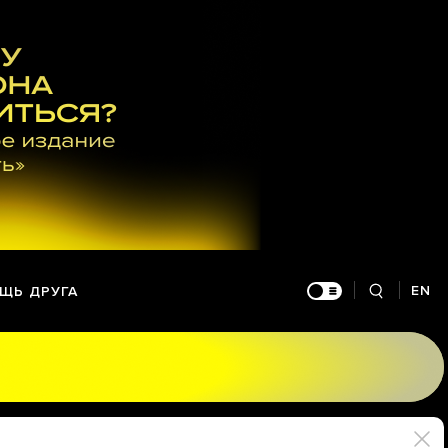
EN
ЩЬ ДРУГА