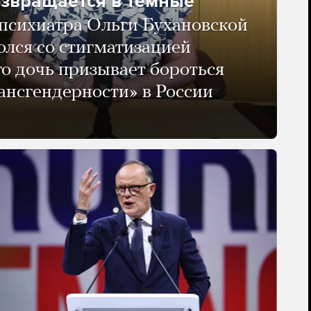
озвращается в темные
психиатра Ольги Бухановской
олся со стигматизацией
го дочь призывает бороться
ансгендерности» в России