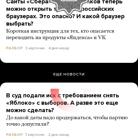
Сайты «Сбера» и других банков теперь
можно открыть только в российских
браузерах. Это опасно? И какой браузер
выбрать?
Короткая инструкция для тех, кто опасается
переходить на продукты «Яндекса» и VK
3 карточки
4 дня назад
РАЗБОР
ЕЩЕ НОВОСТИ
В суд подали иск с требованием снять
«Яблоко» с выборов. А разве это еще
можно сделать?
До какой даты надо продержаться, чтобы партию
точно допустили?
7 карточек
2 дня назад
РАЗБОР