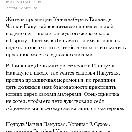
16:37, 13 августа 2018
Источник:
Meduza
Житель провинции Канчанабури в Таиланде
Чатчай Панутхай воспитывает двоих сыновей
в одиночку — после развода его жена уехала
в Европу. Поэтому в День матери ему пришлось
надеть розовое платье, чтобы дети могли отметить
праздник вместе с одноклассниками.
В Таиланде День матери отмечают 12 августа.
Накануне в школе, где учатся сыновья Панутхая,
прошла праздничная церемония: по традиции
дети должны в знак благодарности преклонить
колени перед своими матерями. Отец-одиночка
не хотел, чтобы его дети чувствовали себя
обделенными, поэтому сам нарядился «матерью».
Подруга Чатчая Панутхая, Корнпат Е Сухом,
рассказала
Buzzfeed News, что всем в школе