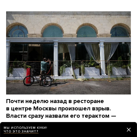
Почти неделю назад в ресторане
в центре Москвы произошел взрыв.
Власти сразу назвали его терактом —
и сразу же перестали о нем говорить
МЫ ИСПОЛЬЗУЕМ КУКИ!
Вот какие вопросы до сих пор остаются без ответов
ЧТО ЭТО ЗНАЧИТ?