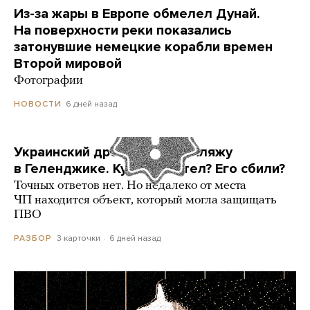
Из-за жары в Европе обмелел Дунай.
На поверхности реки показались
затонувшие немецкие корабли времен
Второй мировой
Фотографии
6 дней назад
НОВОСТИ
Украинский дрон попал по пляжу
в Геленджике. Куда он летел? Его сбили?
Точных ответов нет. Но недалеко от места
ЧП находится объект, который могла защищать
ПВО
3 карточки
6 дней назад
РАЗБОР