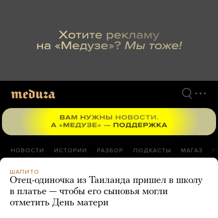
Перейти
к
материалам
НОВОСТИ
ИСТОРИИ
РАЗБОР
ПОДКАСТЫ
МАГАЗ
П
ШАПИТО
Отец-одиночка из Таиланда пришел в школу
в платье — чтобы его сыновья могли
отметить День матери