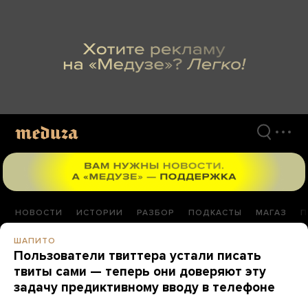
Перейти
к
материалам
НОВОСТИ
ИСТОРИИ
РАЗБОР
ПОДКАСТЫ
МАГАЗ
П
ШАПИТО
Пользователи твиттера устали писать
твиты сами — теперь они доверяют эту
задачу предиктивному вводу в телефоне