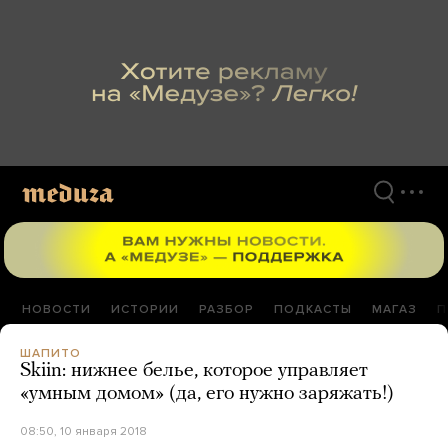
Перейти
к
материалам
НОВОСТИ
ИСТОРИИ
РАЗБОР
ПОДКАСТЫ
МАГАЗ
П
ШАПИТО
Skiin: нижнее белье, которое управляет
«умным домом» (да, его нужно заряжать!)
08:50, 10 января 2018