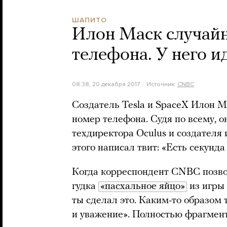
ШАПИТО
Илон Маск случайн
телефона. У него 
08:38, 20 декабря 2017
Источник:
CNBC
Создатель Tesla и SpaceX Илон М
номер телефона. Судя по всему, о
техдиректора Oculus и создателя
этого написал твит: «Есть секунд
Когда корреспондент CNBC позво
гудка
«пасхальное яйцо»
из игры 
ты сделал это. Каким-то образом
и уважение». Полностью фрагмент