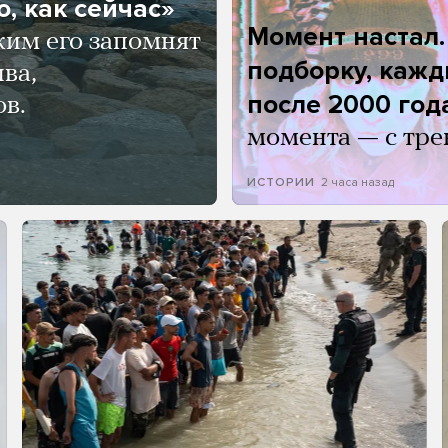
, как сейчас»
Момент настал
ким его запомнят
подборку, кажд
ва,
после 2000 год
ов.
момента — с тре
2 часа назад
ИСТОРИИ