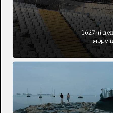
1627-й де
море н