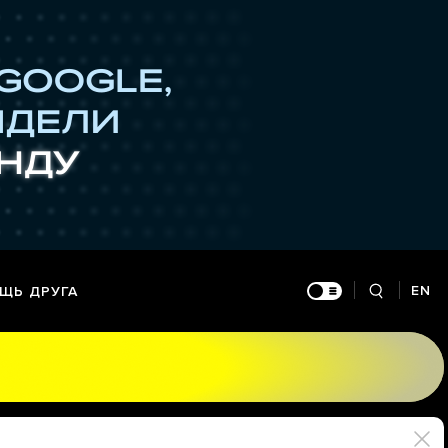
EN
ЩЬ ДРУГА